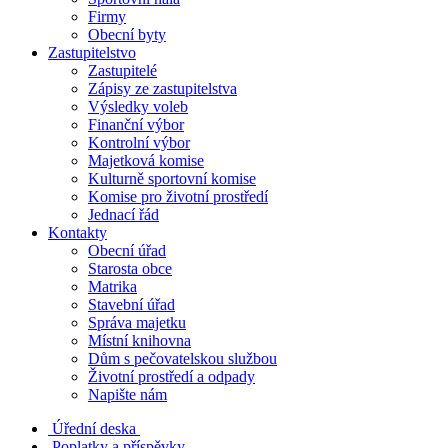
Firmy
Obecní byty
Zastupitelstvo
Zastupitelé
Zápisy ze zastupitelstva
Výsledky voleb
Finanční výbor
Kontrolní výbor
Majetková komise
Kulturně sportovní komise
Komise pro životní prostředí
Jednací řád
Kontakty
Obecní úřad
Starosta obce
Matrika
Stavební úřad
Správa majetku
Místní knihovna
Dům s pečovatelskou službou
Životní prostředí a odpady
Napište nám
Úřední deska
Poplatky a příspěvky