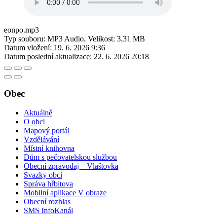
eonpo.mp3
Typ souboru: MP3 Audio, Velikost: 3,31 MB
Datum vložení:
19. 6. 2026 9:36
Datum poslední aktualizace:
22. 6. 2026 20:18
Obec
Aktuálně
O obci
Mapový portál
Vzdělávání
Místní knihovna
Dům s pečovatelskou službou
Obecní zpravodaj – Vlaštovka
Svazky obcí
Správa hřbitova
Mobilní aplikace V obraze
Obecní rozhlas
SMS InfoKanál