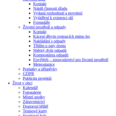
Kontakt
Náplň činnosti úřadu
Vydaná rozhodnutí a povolení
Vyjádření k existenci sítí
Formuláře
Životní prostředí a odpady
Kontakt
Kácení dřevin rostoucích mimo les
Nakládání s odpady
Třídím u paty domu
Sběrný dvůr odpadů
Kompostárna odpadů
EnviWeb – zpravodajství pro životní prostředí
Meteostanice
Poplatky a příspěvky
GDPR
Publicita projektů
Život v obci
Kalendář
Fotogalerie
Místní spolky
Zdravotnictví
Dopravní hřiště
Tenisové kurty
Sportovní hala