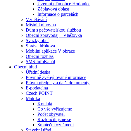
Územní plán obce Hodonice
Záplavová oblast
Informace o parcelách
Vzdělávání
Místní knihovna
Dům s pečovatelskou službou
Obecní zpravodaj – Vlaštovka
Svazky obcí
Správa hřbitova
Mobilní aplikace V obraze
Obecní rozhlas
SMS InfoKanál
Obecní úřad
Úřední deska
Povinně zveřejňované informace
Právní předpisy a další dokumenty
E-podatelna
Czech POINT
Matrika
Kontakt
Co vše vyřizujeme
Počet obyvatel
Rozloučili jsme se
Smuteční oznámení
Stavební úřad