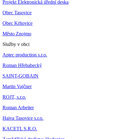
Projekt Elektronická úřední deska
Obec Tasovice
Obec Krhovice
Město Znojmo
Služby v obci
Aptec production s.r.o.
Roman Hřebabecký
SAINT-GOBAIN
Martin Vajčner
ROJT, s.r.o.
Roman Arbeiter
Haiva Tasovice s.r.o.
KACETL S.R.O.