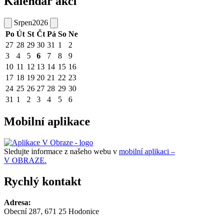
Kalendář akcí
Srpen
2026
Po
Út
St
Čt
Pá
So
Ne
27
28
29
30
31
1
2
3
4
5
6
7
8
9
10
11
12
13
14
15
16
17
18
19
20
21
22
23
24
25
26
27
28
29
30
31
1
2
3
4
5
6
Mobilní aplikace
Sledujte informace z našeho webu v
mobilní aplikaci –
V OBRAZE.
Rychlý kontakt
Adresa:
Obecní 287, 671 25 Hodonice