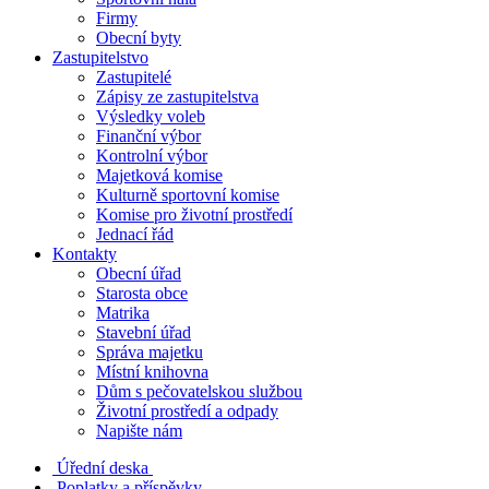
Firmy
Obecní byty
Zastupitelstvo
Zastupitelé
Zápisy ze zastupitelstva
Výsledky voleb
Finanční výbor
Kontrolní výbor
Majetková komise
Kulturně sportovní komise
Komise pro životní prostředí
Jednací řád
Kontakty
Obecní úřad
Starosta obce
Matrika
Stavební úřad
Správa majetku
Místní knihovna
Dům s pečovatelskou službou
Životní prostředí a odpady
Napište nám
Úřední deska
Poplatky a příspěvky