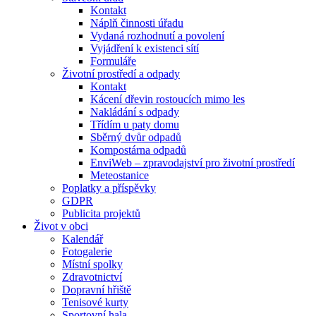
Kontakt
Náplň činnosti úřadu
Vydaná rozhodnutí a povolení
Vyjádření k existenci sítí
Formuláře
Životní prostředí a odpady
Kontakt
Kácení dřevin rostoucích mimo les
Nakládání s odpady
Třídím u paty domu
Sběrný dvůr odpadů
Kompostárna odpadů
EnviWeb – zpravodajství pro životní prostředí
Meteostanice
Poplatky a příspěvky
GDPR
Publicita projektů
Život v obci
Kalendář
Fotogalerie
Místní spolky
Zdravotnictví
Dopravní hřiště
Tenisové kurty
Sportovní hala