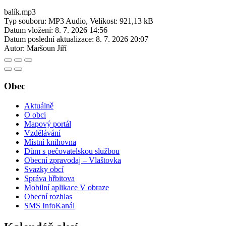
balík.mp3
Typ souboru: MP3 Audio, Velikost: 921,13 kB
Datum vložení:
8. 7. 2026 14:56
Datum poslední aktualizace:
8. 7. 2026 20:07
Autor:
Maršoun Jiří
Obec
Aktuálně
O obci
Mapový portál
Vzdělávání
Místní knihovna
Dům s pečovatelskou službou
Obecní zpravodaj – Vlaštovka
Svazky obcí
Správa hřbitova
Mobilní aplikace V obraze
Obecní rozhlas
SMS InfoKanál