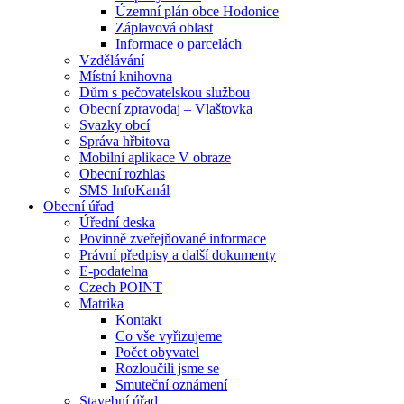
Územní plán obce Hodonice
Záplavová oblast
Informace o parcelách
Vzdělávání
Místní knihovna
Dům s pečovatelskou službou
Obecní zpravodaj – Vlaštovka
Svazky obcí
Správa hřbitova
Mobilní aplikace V obraze
Obecní rozhlas
SMS InfoKanál
Obecní úřad
Úřední deska
Povinně zveřejňované informace
Právní předpisy a další dokumenty
E-podatelna
Czech POINT
Matrika
Kontakt
Co vše vyřizujeme
Počet obyvatel
Rozloučili jsme se
Smuteční oznámení
Stavební úřad