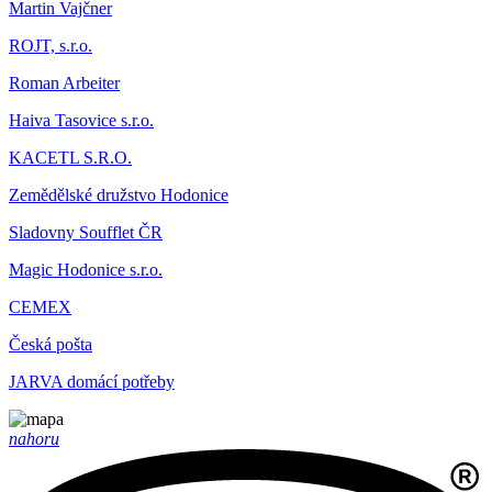
Martin Vajčner
ROJT, s.r.o.
Roman Arbeiter
Haiva Tasovice s.r.o.
KACETL S.R.O.
Zemědělské družstvo Hodonice
Sladovny Soufflet ČR
Magic Hodonice s.r.o.
CEMEX
Česká pošta
JARVA domácí potřeby
nahoru