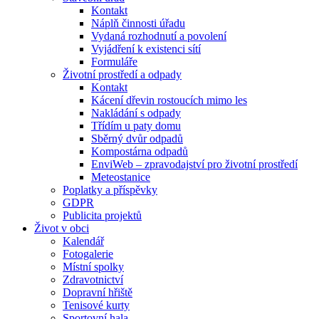
Kontakt
Náplň činnosti úřadu
Vydaná rozhodnutí a povolení
Vyjádření k existenci sítí
Formuláře
Životní prostředí a odpady
Kontakt
Kácení dřevin rostoucích mimo les
Nakládání s odpady
Třídím u paty domu
Sběrný dvůr odpadů
Kompostárna odpadů
EnviWeb – zpravodajství pro životní prostředí
Meteostanice
Poplatky a příspěvky
GDPR
Publicita projektů
Život v obci
Kalendář
Fotogalerie
Místní spolky
Zdravotnictví
Dopravní hřiště
Tenisové kurty
Sportovní hala