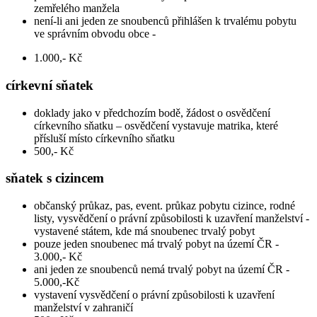
zemřelého manžela
není-li ani jeden ze snoubenců přihlášen k trvalému pobytu
ve správním obvodu obce -
1.000,- Kč
církevní sňatek
doklady jako v předchozím bodě, žádost o osvědčení
církevního sňatku – osvědčení vystavuje matrika, které
přísluší místo církevního sňatku
500,- Kč
sňatek s cizincem
občanský průkaz, pas, event. průkaz pobytu cizince, rodné
listy, vysvědčení o právní způsobilosti k uzavření manželství -
vystavené státem, kde má snoubenec trvalý pobyt
pouze jeden snoubenec má trvalý pobyt na území ČR -
3.000,- Kč
ani jeden ze snoubenců nemá trvalý pobyt na území ČR -
5.000,-Kč
vystavení vysvědčení o právní způsobilosti k uzavření
manželství v zahraničí