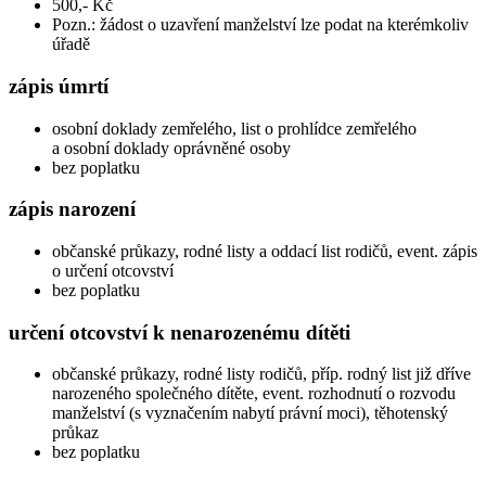
500,- Kč
Pozn.: žádost o uzavření manželství lze podat na kterémkoliv
úřadě
zápis úmrtí
osobní doklady zemřelého, list o prohlídce zemřelého
a osobní doklady oprávněné osoby
bez poplatku
zápis narození
občanské průkazy, rodné listy a oddací list rodičů, event. zápis
o určení otcovství
bez poplatku
určení otcovství k nenarozenému dítěti
občanské průkazy, rodné listy rodičů, příp. rodný list již dříve
narozeného společného dítěte, event. rozhodnutí o rozvodu
manželství (s vyznačením nabytí právní moci), těhotenský
průkaz
bez poplatku