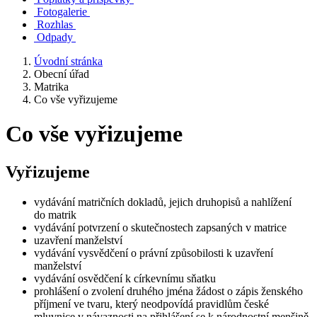
Fotogalerie
Rozhlas
Odpady
Úvodní stránka
Obecní úřad
Matrika
Co vše vyřizujeme
Co vše vyřizujeme
Vyřizujeme
vydávání matričních dokladů, jejich druhopisů a nahlížení
do matrik
vydávání potvrzení o skutečnostech zapsaných v matrice
uzavření manželství
vydávání vysvědčení o právní způsobilosti k uzavření
manželství
vydávání osvědčení k církevnímu sňatku
prohlášení o zvolení druhého jména žádost o zápis ženského
příjmení ve tvaru, který neodpovídá pravidlům české
mluvnice v návaznosti na přihlášení se k národnostní menšině