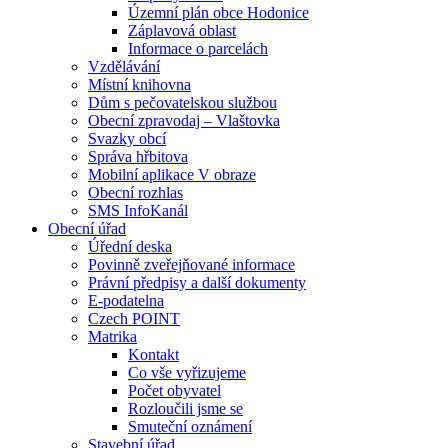
Územní plán obce Hodonice
Záplavová oblast
Informace o parcelách
Vzdělávání
Místní knihovna
Dům s pečovatelskou službou
Obecní zpravodaj – Vlaštovka
Svazky obcí
Správa hřbitova
Mobilní aplikace V obraze
Obecní rozhlas
SMS InfoKanál
Obecní úřad
Úřední deska
Povinně zveřejňované informace
Právní předpisy a další dokumenty
E-podatelna
Czech POINT
Matrika
Kontakt
Co vše vyřizujeme
Počet obyvatel
Rozloučili jsme se
Smuteční oznámení
Stavební úřad