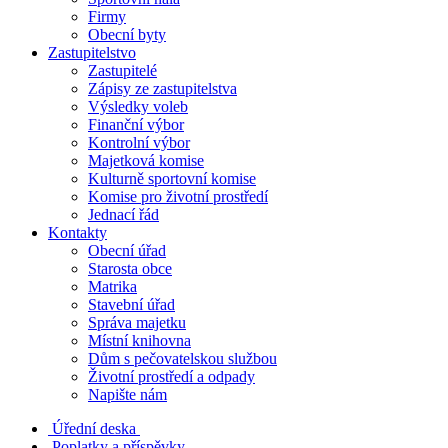
Firmy
Obecní byty
Zastupitelstvo
Zastupitelé
Zápisy ze zastupitelstva
Výsledky voleb
Finanční výbor
Kontrolní výbor
Majetková komise
Kulturně sportovní komise
Komise pro životní prostředí
Jednací řád
Kontakty
Obecní úřad
Starosta obce
Matrika
Stavební úřad
Správa majetku
Místní knihovna
Dům s pečovatelskou službou
Životní prostředí a odpady
Napište nám
Úřední deska
Poplatky a příspěvky