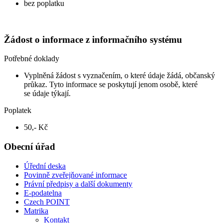
bez poplatku
Žádost o informace z informačního systému
Potřebné doklady
Vyplněná žádost s vyznačením, o které údaje žádá, občanský
průkaz. Tyto informace se poskytují jenom osobě, které
se údaje týkají.
Poplatek
50,- Kč
Obecní úřad
Úřední deska
Povinně zveřejňované informace
Právní předpisy a další dokumenty
E-podatelna
Czech POINT
Matrika
Kontakt