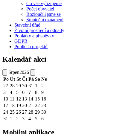
Co vše vyřizujeme
Počet obyvatel
Rozloučili jsme se
Smuteční oznámení
Stavební úřad
Životní prostředí a odpady
Poplatky a příspěvky
GDPR
Publicita projektů
Kalendář akcí
Srpen
2026
Po
Út
St
Čt
Pá
So
Ne
27
28
29
30
31
1
2
3
4
5
6
7
8
9
10
11
12
13
14
15
16
17
18
19
20
21
22
23
24
25
26
27
28
29
30
31
1
2
3
4
5
6
Mobilní aplikace