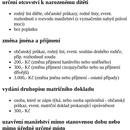
určení otcovství k narozenému dítěti
rodný list dítěte, občanské průkazy, rodné listy, event.
rozhodnutí o rozvodu manželství (s vyznačením nabytí právní
moci)
bez poplatku
změna jména a příjmení
občanský průkaz, rodný list, event. souhlas druhého rodiče,
příp. rozhodnutí soudu
200,- Kč (změna příjmení hanlivého nebo směšného)
300,- Kč (změna příjmení cizojazyčného nebo na příjmení
dřívější)
3.000,- Kč (změna jména nebo příjmení - ostatní případy)
vydání druhopisu matričního dokladu
osoba, které se zápis týká, nebo osoba oprávněná - občanský
průkaz, event. matriční doklad prokazující oprávněnost
300,- Kč
uzavření manželství mimo stanovenou dobu nebo
mimo úředně určené místo