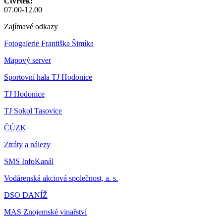
Čtvrtek:
07.00-12.00
Zajímavé odkazy
Fotogalerie Františka Šimíka
Mapový server
Sportovní hala TJ Hodonice
TJ Hodonice
TJ Sokol Tasovice
ČÚZK
Ztráty a nálezy
SMS InfoKanál
Vodárenská akciová společnost, a. s.
DSO DANÍŽ
MAS Znojemské vinařství