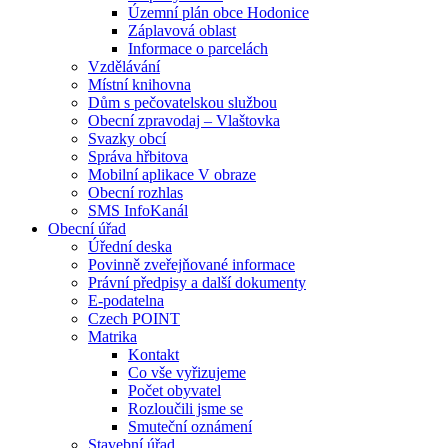
Územní plán obce Hodonice
Záplavová oblast
Informace o parcelách
Vzdělávání
Místní knihovna
Dům s pečovatelskou službou
Obecní zpravodaj – Vlaštovka
Svazky obcí
Správa hřbitova
Mobilní aplikace V obraze
Obecní rozhlas
SMS InfoKanál
Obecní úřad
Úřední deska
Povinně zveřejňované informace
Právní předpisy a další dokumenty
E-podatelna
Czech POINT
Matrika
Kontakt
Co vše vyřizujeme
Počet obyvatel
Rozloučili jsme se
Smuteční oznámení
Stavební úřad