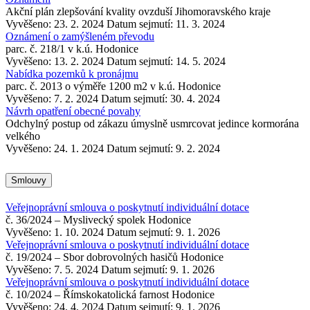
Akční plán zlepšování kvality ovzduší Jihomoravského kraje
Vyvěšeno: 23. 2. 2024
Datum sejmutí: 11. 3. 2024
Oznámení o zamýšleném převodu
parc. č. 218/1 v k.ú. Hodonice
Vyvěšeno: 13. 2. 2024
Datum sejmutí: 14. 5. 2024
Nabídka pozemků k pronájmu
parc. č. 2013 o výměře 1200 m2 v k.ú. Hodonice
Vyvěšeno: 7. 2. 2024
Datum sejmutí: 30. 4. 2024
Návrh opatření obecné povahy
Odchylný postup od zákazu úmyslně usmrcovat jedince kormorána
velkého
Vyvěšeno: 24. 1. 2024
Datum sejmutí: 9. 2. 2024
Smlouvy
Veřejnoprávní smlouva o poskytnutí individuální dotace
č. 36/2024 – Myslivecký spolek Hodonice
Vyvěšeno: 1. 10. 2024
Datum sejmutí: 9. 1. 2026
Veřejnoprávní smlouva o poskytnutí individuální dotace
č. 19/2024 – Sbor dobrovolných hasičů Hodonice
Vyvěšeno: 7. 5. 2024
Datum sejmutí: 9. 1. 2026
Veřejnoprávní smlouva o poskytnutí individuální dotace
č. 10/2024 – Římskokatolická farnost Hodonice
Vyvěšeno: 24. 4. 2024
Datum sejmutí: 9. 1. 2026