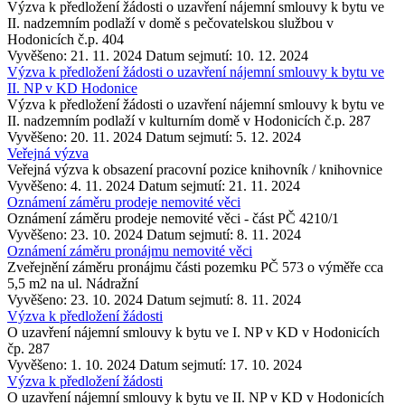
Výzva k předložení žádosti o uzavření nájemní smlouvy k bytu ve
II. nadzemním podlaží v domě s pečovatelskou službou v
Hodonicích č.p. 404
Vyvěšeno: 21. 11. 2024
Datum sejmutí: 10. 12. 2024
Výzva k předložení žádosti o uzavření nájemní smlouvy k bytu ve
II. NP v KD Hodonice
Výzva k předložení žádosti o uzavření nájemní smlouvy k bytu ve
II. nadzemním podlaží v kulturním domě v Hodonicích č.p. 287
Vyvěšeno: 20. 11. 2024
Datum sejmutí: 5. 12. 2024
Veřejná výzva
Veřejná výzva k obsazení pracovní pozice knihovník / knihovnice
Vyvěšeno: 4. 11. 2024
Datum sejmutí: 21. 11. 2024
Oznámení záměru prodeje nemovité věci
Oznámení záměru prodeje nemovité věci - část PČ 4210/1
Vyvěšeno: 23. 10. 2024
Datum sejmutí: 8. 11. 2024
Oznámení záměru pronájmu nemovité věci
Zveřejnění záměru pronájmu části pozemku PČ 573 o výměře cca
5,5 m2 na ul. Nádražní
Vyvěšeno: 23. 10. 2024
Datum sejmutí: 8. 11. 2024
Výzva k předložení žádosti
O uzavření nájemní smlouvy k bytu ve I. NP v KD v Hodonicích
čp. 287
Vyvěšeno: 1. 10. 2024
Datum sejmutí: 17. 10. 2024
Výzva k předložení žádosti
O uzavření nájemní smlouvy k bytu ve II. NP v KD v Hodonicích