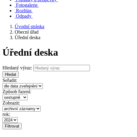
Fotogalerie
Rozhlas
Odpady
Úvodní stránka
Obecní úřad
Úřední deska
Úřední deska
Hledaný výraz:
Hledat
Seřadit:
Způsob řazení:
Zobrazit:
rok: