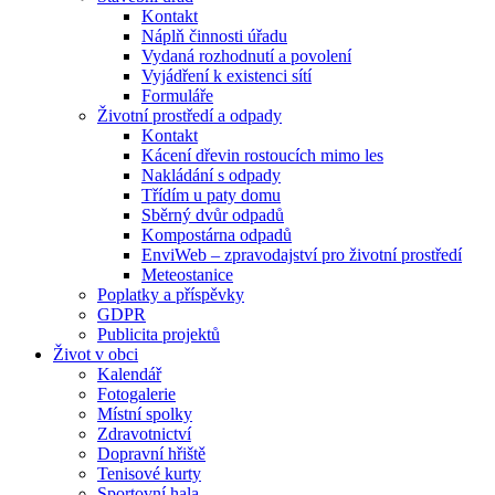
Kontakt
Náplň činnosti úřadu
Vydaná rozhodnutí a povolení
Vyjádření k existenci sítí
Formuláře
Životní prostředí a odpady
Kontakt
Kácení dřevin rostoucích mimo les
Nakládání s odpady
Třídím u paty domu
Sběrný dvůr odpadů
Kompostárna odpadů
EnviWeb – zpravodajství pro životní prostředí
Meteostanice
Poplatky a příspěvky
GDPR
Publicita projektů
Život v obci
Kalendář
Fotogalerie
Místní spolky
Zdravotnictví
Dopravní hřiště
Tenisové kurty
Sportovní hala