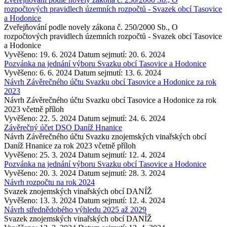
rozpočtových pravidlech územních rozpočtů - Svazek obcí Tasovice
a Hodonice
Zveřejňování podle novely zákona č. 250/2000 Sb., O
rozpočtových pravidlech územních rozpočtů - Svazek obcí Tasovice
a Hodonice
Vyvěšeno: 19. 6. 2024
Datum sejmutí: 20. 6. 2024
Pozvánka na jednání výboru Svazku obcí Tasovice a Hodonice
Vyvěšeno: 6. 6. 2024
Datum sejmutí: 13. 6. 2024
Návrh Závěrečného účtu Svazku obcí Tasovice a Hodonice za rok
2023
Návrh Závěrečného účtu Svazku obcí Tasovice a Hodonice za rok
2023 včetně příloh
Vyvěšeno: 22. 5. 2024
Datum sejmutí: 24. 6. 2024
Závěrečný účet DSO Daníž Hnanice
Návrh Závěrečného účtu Svazku znojemských vinařských obcí
Daníž Hnanice za rok 2023 včetně příloh
Vyvěšeno: 25. 3. 2024
Datum sejmutí: 12. 4. 2024
Pozvánka na jednání výboru Svazku obcí Tasovice a Hodonice
Vyvěšeno: 20. 3. 2024
Datum sejmutí: 28. 3. 2024
Návrh rozpočtu na rok 2024
Svazek znojemských vinařských obcí DANÍŽ
Vyvěšeno: 13. 3. 2024
Datum sejmutí: 12. 4. 2024
Návrh střednědobého výhledu 2025 až 2029
Svazek znojemských vinařských obcí DANÍŽ