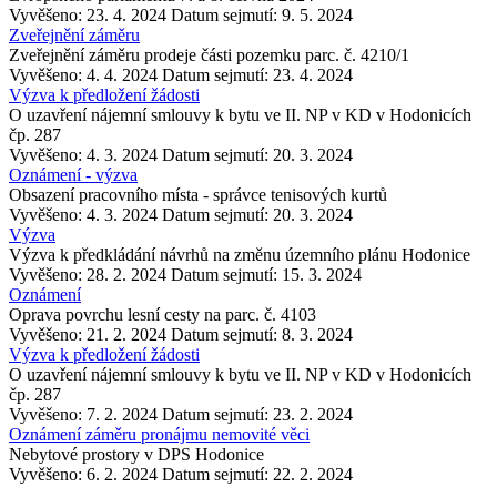
Vyvěšeno: 23. 4. 2024
Datum sejmutí: 9. 5. 2024
Zveřejnění záměru
Zveřejnění záměru prodeje části pozemku parc. č. 4210/1
Vyvěšeno: 4. 4. 2024
Datum sejmutí: 23. 4. 2024
Výzva k předložení žádosti
O uzavření nájemní smlouvy k bytu ve II. NP v KD v Hodonicích
čp. 287
Vyvěšeno: 4. 3. 2024
Datum sejmutí: 20. 3. 2024
Oznámení - výzva
Obsazení pracovního místa - správce tenisových kurtů
Vyvěšeno: 4. 3. 2024
Datum sejmutí: 20. 3. 2024
Výzva
Výzva k předkládání návrhů na změnu územního plánu Hodonice
Vyvěšeno: 28. 2. 2024
Datum sejmutí: 15. 3. 2024
Oznámení
Oprava povrchu lesní cesty na parc. č. 4103
Vyvěšeno: 21. 2. 2024
Datum sejmutí: 8. 3. 2024
Výzva k předložení žádosti
O uzavření nájemní smlouvy k bytu ve II. NP v KD v Hodonicích
čp. 287
Vyvěšeno: 7. 2. 2024
Datum sejmutí: 23. 2. 2024
Oznámení záměru pronájmu nemovité věci
Nebytové prostory v DPS Hodonice
Vyvěšeno: 6. 2. 2024
Datum sejmutí: 22. 2. 2024