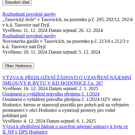
Stavební úřad
Rozhodnutí povolení stavby
„Tasovický dvůr“ v Tasovicích, na pozemku p.č. 295, 292/12, 292/4
v k.ú. Tasovice nad Dyjí.
Vyvěšeno: 11. 12. 2024
Datum sejmutí: 26. 12. 2024
Rozhodnutí povolení stavby
Novostavba garáže v Tasovicích, na pozemku p.č. 213/4 a 212/3 v
k.ú. Tasovice nad Dyjí
Vyvěšeno: 20. 11. 2024
Datum sejmutí: 5. 12. 2024
Obec Hodonice
VÝZVA K PŘEDLOŽENÍ ŽÁDOSTI O UZAVŘENÍ NÁJEMNÍ
SMLOUVY K BYTU V KD HODONICE č.p. 287
Vyvěšeno: 16. 12. 2024
Datum sejmutí: 2. 1. 2025
Oznámení o vyhlášení právního předpisu č. 1/2024
Oznámení o vyhlášení právního předpisu č. 1/2024 OZV obce
Hodonice, kterou se stanovují pravidla pro pohyb psů na veřejném
prostranství v obci Hodonice a vymezují prostory pro volné
pobíhání psů
Vyvěšeno: 4. 12. 2024
Datum sejmutí: 6. 1. 2025
Výzva k předložení žádosti o uzavření nájemní smlouvy k bytu ve
II. NP v DPS Hodonice