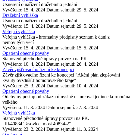
Usnesení o nařízení dražebního jednání
Vyvěšeno: 15. 4. 2024
Datum sejmutí: 29. 5. 2024
Dražební vyhláška
Usnesení o nařízení dražebního jednání
Vyvěšeno: 15. 4. 2024
Datum sejmutí: 29. 5. 2024
Veřejná vyhláška
Veřejná vyhláška - hromadný předpisný seznam k dani z
nemovitých věcí
Vyvěšeno: 15. 4. 2024
Datum sejmutí: 15. 5. 2024
Opatření obecné povahy
Stanovení přechodné úpravy provozu na PK
Vyvěšeno: 10. 4. 2024
Datum sejmutí: 26. 4. 2024
Závěr zjišťovacího řízení ke koncepci
Závěr zjišťovacího řízení ke koncepci "Akční plán zlepšování
kvality ovzduší Jihomoravského kraje"
Vyvěšeno: 25. 3. 2024
Datum sejmutí: 10. 4. 2024
Opatření obecné povahy
Odchylný postup od zákazu úmyslně usmrcovat jedince kormorána
velkého
Vyvěšeno: 11. 3. 2024
Datum sejmutí: 27. 3. 2024
Veřejná vyhláška
Stanovené přechodné úpravy provozu na PK.
„III/40834 Tasovice, most 40834-2“
Vyvěšeno: 23. 2. 2024
Datum sejmutí: 11. 3. 2024
Oznámení