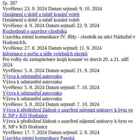
čp. 287
Vyvěšeno: 23. 9. 2024
Datum sejmutí: 9. 10. 2024
Oznámení o době a místě konání voleb
Oznámení o době a místě konání voleb
Vyvěšeno: 4. 9. 2024
Datum sejmutí: 22. 9. 2024
Rozhodnutí o uzavírce chodníku
Uzavírka místní komunikace IV. třídy - chodník na ulici Nádražní v
Hodonicích.
Vyvěšeno: 27. 8. 2024
Datum sejmutí: 11. 9. 2024
Informace o počtu a sídle volebních okrsků
Pro volby do zastupitelstev krajů konané ve dnech 20. a 21. září
2024
Vyvěšeno: 5. 8. 2024
Datum sejmutí: 21. 9. 2024
Výzva k odstranění autovraku
Výzva k odstranění autovraku
Vyvěšeno: 5. 8. 2024
Datum sejmutí: 7. 10. 2024
Výzva k odstranění autovraku
Výzva k odstranění autovraku
Vyvěšeno: 5. 8. 2024
Datum sejmutí: 7. 10. 2024
Výzva k předložení žádosti o uzavření nájemní smlouvy k bytu ve
II. NP v KD Hodonice
Výzva k předložení žádosti o uzavření nájemní smlouvy k bytu ve
II. NP v KD Hodonice
Vyvěšeno: 17. 7. 2024
Datum sejmutí: 2. 8. 2024
Uzavírka místní komunikace Panská