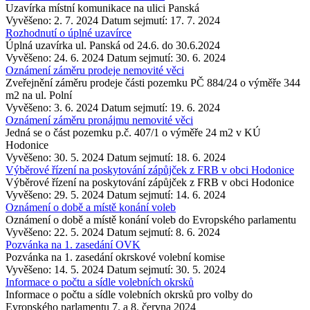
Uzavírka místní komunikace na ulici Panská
Vyvěšeno: 2. 7. 2024
Datum sejmutí: 17. 7. 2024
Rozhodnutí o úplné uzavírce
Úplná uzavírka ul. Panská od 24.6. do 30.6.2024
Vyvěšeno: 24. 6. 2024
Datum sejmutí: 30. 6. 2024
Oznámení záměru prodeje nemovité věci
Zveřejnění záměru prodeje části pozemku PČ 884/24 o výměře 344
m2 na ul. Polní
Vyvěšeno: 3. 6. 2024
Datum sejmutí: 19. 6. 2024
Oznámení záměru pronájmu nemovité věci
Jedná se o část pozemku p.č. 407/1 o výměře 24 m2 v KÚ
Hodonice
Vyvěšeno: 30. 5. 2024
Datum sejmutí: 18. 6. 2024
Výběrové řízení na poskytování zápůjček z FRB v obci Hodonice
Výběrové řízení na poskytování zápůjček z FRB v obci Hodonice
Vyvěšeno: 29. 5. 2024
Datum sejmutí: 14. 6. 2024
Oznámení o době a místě konání voleb
Oznámení o době a místě konání voleb do Evropského parlamentu
Vyvěšeno: 22. 5. 2024
Datum sejmutí: 8. 6. 2024
Pozvánka na 1. zasedání OVK
Pozvánka na 1. zasedání okrskové volební komise
Vyvěšeno: 14. 5. 2024
Datum sejmutí: 30. 5. 2024
Informace o počtu a sídle volebních okrsků
Informace o počtu a sídle volebních okrsků pro volby do
Evropského parlamentu 7. a 8. června 2024