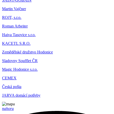
SAINT-GOBAIN
Martin Vajčner
ROJT, s.r.o.
Roman Arbeiter
Haiva Tasovice s.r.o.
KACETL S.R.O.
Zemědělské družstvo Hodonice
Sladovny Soufflet ČR
Magic Hodonice s.r.o.
CEMEX
Česká pošta
JARVA domácí potřeby
nahoru