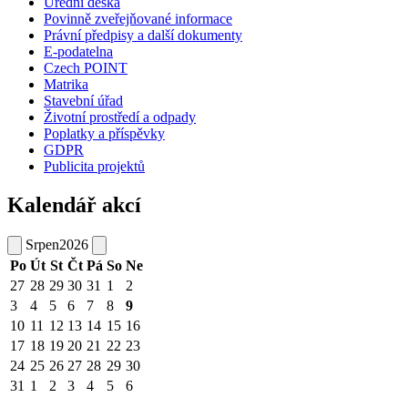
Úřední deska
Povinně zveřejňované informace
Právní předpisy a další dokumenty
E-podatelna
Czech POINT
Matrika
Stavební úřad
Životní prostředí a odpady
Poplatky a příspěvky
GDPR
Publicita projektů
Kalendář akcí
Srpen
2026
Po
Út
St
Čt
Pá
So
Ne
27
28
29
30
31
1
2
3
4
5
6
7
8
9
10
11
12
13
14
15
16
17
18
19
20
21
22
23
24
25
26
27
28
29
30
31
1
2
3
4
5
6