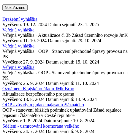
Nezařazeno
Dražební vyhláška
Vyvěšeno: 19. 12. 2024
Datum sejmutí: 23. 1. 2025
Veřejná vyhláška
Veřejná vyhláška - Aktualizace č. 3b Zásad územního rozvoje JmK
Vyvěšeno: 11. 10. 2024
Datum sejmutí: 29. 10. 2024
Veřejná vyhláška
Veřejná vyhláška - OOP - Stanovení přechodné úpravy provozu na
PK
Vyvěšeno: 27. 9. 2024
Datum sejmutí: 15. 10. 2024
Veřejná vyhláška
Veřejná vyhláška - OOP - Stanovení přechodné úpravy provozu na
PK
Vyvěšeno: 25. 9. 2024
Datum sejmutí: 11. 10. 2024
Oznámení Krajského úřadu JMk Brno
Aktualizace bezpečnostního programu
Vyvěšeno: 13. 8. 2024
Datum sejmutí: 13. 9. 2024
OOP - zásady regulace pajasanu žláznatého
OOP - stanovení bližších podmínek uplatňování Zásad regulace
pajasanu žláznatého v České republice
Vyvěšeno: 1. 8. 2024
Datum sejmutí: 19. 8. 2024
Sdělení - usmrcování kormorána velkého
Vyvěšeno: 24. 7. 2024
Datum sejmutí: 9. 8. 2024