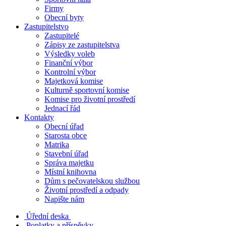
Firmy
Obecní byty
Zastupitelstvo
Zastupitelé
Zápisy ze zastupitelstva
Výsledky voleb
Finanční výbor
Kontrolní výbor
Majetková komise
Kulturně sportovní komise
Komise pro životní prostředí
Jednací řád
Kontakty
Obecní úřad
Starosta obce
Matrika
Stavební úřad
Správa majetku
Místní knihovna
Dům s pečovatelskou službou
Životní prostředí a odpady
Napište nám
Úřední deska
Poplatky a příspěvky