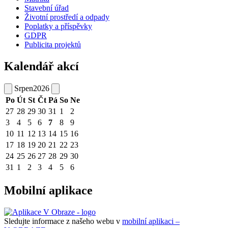
Stavební úřad
Životní prostředí a odpady
Poplatky a příspěvky
GDPR
Publicita projektů
Kalendář akcí
Srpen
2026
Po
Út
St
Čt
Pá
So
Ne
27
28
29
30
31
1
2
3
4
5
6
7
8
9
10
11
12
13
14
15
16
17
18
19
20
21
22
23
24
25
26
27
28
29
30
31
1
2
3
4
5
6
Mobilní aplikace
Sledujte informace z našeho webu v
mobilní aplikaci –