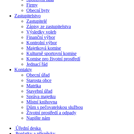
Firmy
Obecní byty
Zastupitelstvo
Zastupitelé
Zápisy ze zastupitelstva
Výsledky voleb
Finanční výbor
Kontrolní výbor
Majetková komise
Kulturně sportovní komise
Komise pro životní prostředí
Jednací řád
Kontakty
Obecní úřad
Starosta obce
Matrika
Stavební úřad
Správa majetku
Místní knihovna
Dům s pečovatelskou službou
Životní prostředí a odpady
Napište nám
Úřední deska
Poplatky a příspěvky