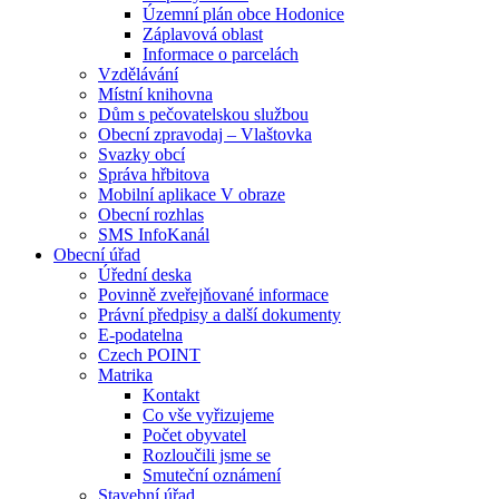
Územní plán obce Hodonice
Záplavová oblast
Informace o parcelách
Vzdělávání
Místní knihovna
Dům s pečovatelskou službou
Obecní zpravodaj – Vlaštovka
Svazky obcí
Správa hřbitova
Mobilní aplikace V obraze
Obecní rozhlas
SMS InfoKanál
Obecní úřad
Úřední deska
Povinně zveřejňované informace
Právní předpisy a další dokumenty
E-podatelna
Czech POINT
Matrika
Kontakt
Co vše vyřizujeme
Počet obyvatel
Rozloučili jsme se
Smuteční oznámení
Stavební úřad