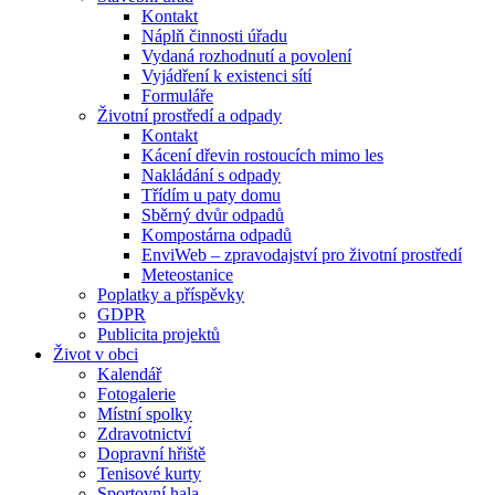
Kontakt
Náplň činnosti úřadu
Vydaná rozhodnutí a povolení
Vyjádření k existenci sítí
Formuláře
Životní prostředí a odpady
Kontakt
Kácení dřevin rostoucích mimo les
Nakládání s odpady
Třídím u paty domu
Sběrný dvůr odpadů
Kompostárna odpadů
EnviWeb – zpravodajství pro životní prostředí
Meteostanice
Poplatky a příspěvky
GDPR
Publicita projektů
Život v obci
Kalendář
Fotogalerie
Místní spolky
Zdravotnictví
Dopravní hřiště
Tenisové kurty
Sportovní hala