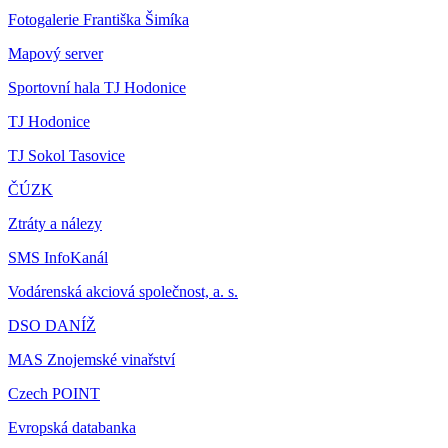
Fotogalerie Františka Šimíka
Mapový server
Sportovní hala TJ Hodonice
TJ Hodonice
TJ Sokol Tasovice
ČÚZK
Ztráty a nálezy
SMS InfoKanál
Vodárenská akciová společnost, a. s.
DSO DANÍŽ
MAS Znojemské vinařství
Czech POINT
Evropská databanka