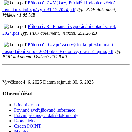
Příloha č. 7 - Výkazy PO MŠ Hodonice včetně
inventarizační zprávy k 31.12.2024.pdf
Typ: PDF dokument,
Velikost: 1.85 MB
Příloha č. 8 - Finanční vypořádání dotací za rok
2024.pdf
Typ: PDF dokument, Velikost: 251.26 kB
Příloha č. 9 - Zpráva o výsledku přezkoumání
hospodaření za rok 2024 obce Hodonice, okres Znojmo.pdf
Typ:
PDF dokument, Velikost: 334.9 kB
Vyvěšeno: 4. 6. 2025
Datum sejmutí: 30. 6. 2025
Obecní úřad
Úřední deska
Povinně zveřejňované informace
Právní předpisy a další dokumenty
E-podatelna
Czech POINT
Matrika