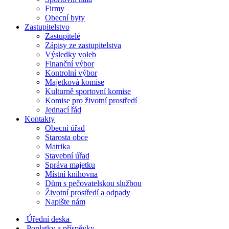
Firmy
Obecní byty
Zastupitelstvo
Zastupitelé
Zápisy ze zastupitelstva
Výsledky voleb
Finanční výbor
Kontrolní výbor
Majetková komise
Kulturně sportovní komise
Komise pro životní prostředí
Jednací řád
Kontakty
Obecní úřad
Starosta obce
Matrika
Stavební úřad
Správa majetku
Místní knihovna
Dům s pečovatelskou službou
Životní prostředí a odpady
Napište nám
Úřední deska
Poplatky a příspěvky