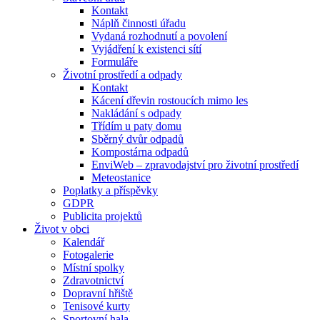
Kontakt
Náplň činnosti úřadu
Vydaná rozhodnutí a povolení
Vyjádření k existenci sítí
Formuláře
Životní prostředí a odpady
Kontakt
Kácení dřevin rostoucích mimo les
Nakládání s odpady
Třídím u paty domu
Sběrný dvůr odpadů
Kompostárna odpadů
EnviWeb – zpravodajství pro životní prostředí
Meteostanice
Poplatky a příspěvky
GDPR
Publicita projektů
Život v obci
Kalendář
Fotogalerie
Místní spolky
Zdravotnictví
Dopravní hřiště
Tenisové kurty
Sportovní hala