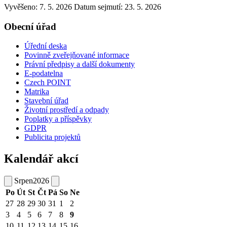
Vyvěšeno: 7. 5. 2026
Datum sejmutí: 23. 5. 2026
Obecní úřad
Úřední deska
Povinně zveřejňované informace
Právní předpisy a další dokumenty
E-podatelna
Czech POINT
Matrika
Stavební úřad
Životní prostředí a odpady
Poplatky a příspěvky
GDPR
Publicita projektů
Kalendář akcí
Srpen
2026
Po
Út
St
Čt
Pá
So
Ne
27
28
29
30
31
1
2
3
4
5
6
7
8
9
10
11
12
13
14
15
16