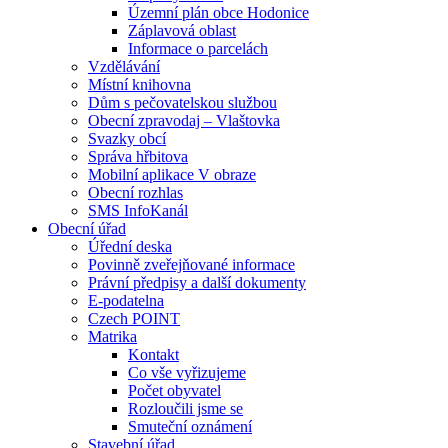
Územní plán obce Hodonice
Záplavová oblast
Informace o parcelách
Vzdělávání
Místní knihovna
Dům s pečovatelskou službou
Obecní zpravodaj – Vlaštovka
Svazky obcí
Správa hřbitova
Mobilní aplikace V obraze
Obecní rozhlas
SMS InfoKanál
Obecní úřad
Úřední deska
Povinně zveřejňované informace
Právní předpisy a další dokumenty
E-podatelna
Czech POINT
Matrika
Kontakt
Co vše vyřizujeme
Počet obyvatel
Rozloučili jsme se
Smuteční oznámení
Stavební úřad