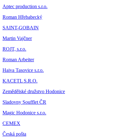
Aptec production s.r.o.
Roman Hřebabecký
SAINT-GOBAIN
Martin Vajčner
ROJT, s.r.o.
Roman Arbeiter
Haiva Tasovice s.r.o.
KACETL S.R.O.
Zemědělské družstvo Hodonice
Sladovny Soufflet ČR
Magic Hodonice s.r.o.
CEMEX
Česká pošta