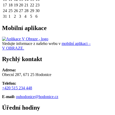
17
18
19
20
21
22
23
24
25
26
27
28
29
30
31
1
2
3
4
5
6
Mobilní aplikace
Sledujte informace z našeho webu v
mobilní aplikaci –
V OBRAZE.
Rychlý kontakt
Adresa:
Obecní 287, 671 25 Hodonice
Telefon:
+420 515 234 448
E-mail:
ouhodonice@hodonice.cz
Úřední hodiny