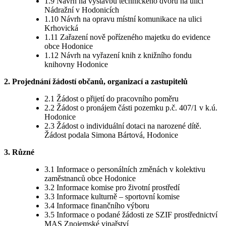
1.9 Návrh na výstavbu technického dvoru na ulici
Nádražní v Hodonicích
1.10 Návrh na opravu místní komunikace na ulici
Krhovická
1.11 Zařazení nově pořízeného majetku do evidence
obce Hodonice
1.12 Návrh na vyřazení knih z knižního fondu
knihovny Hodonice
2. Projednání žádostí občanů, organizací a zastupitelů
2.1 Žádost o přijetí do pracovního poměru
2.2 Žádost o pronájem části pozemku p.č. 407/1 v k.ú.
Hodonice
2.3 Žádost o individuální dotaci na narozené dítě.
Žádost podala Simona Bártová, Hodonice
3. Různé
3.1 Informace o personálních změnách v kolektivu
zaměstnanců obce Hodonice
3.2 Informace komise pro životní prostředí
3.3 Informace kulturně – sportovní komise
3.4 Informace finančního výboru
3.5 Informace o podané žádosti ze SZIF prostřednictví
MAS Znojemské vinařství