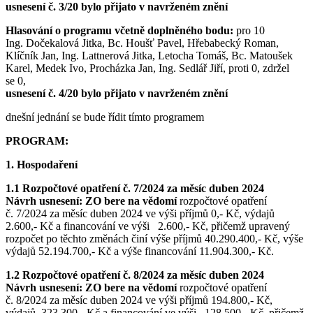
usnesení č. 3/20 bylo přijato v navrženém znění
Hlasování o programu včetně doplněného bodu:
pro 10
Ing. Dočekalová Jitka, Bc. Houšť Pavel, Hřebabecký Roman,
Klíčník Jan, Ing. Lattnerová Jitka, Letocha Tomáš, Bc. Matoušek
Karel, Medek Ivo, Procházka Jan, Ing. Sedlář Jiří, proti 0, zdržel
se 0,
usnesení č. 4/20 bylo přijato v navrženém znění
dnešní jednání se bude řídit tímto programem
PROGRAM:
1. Hospodaření
1.1 Rozpočtové opatření č. 7/2024 za měsíc duben 2024
Návrh usnesení: ZO bere na vědomí
rozpočtové opatření
č. 7/2024 za měsíc duben 2024 ve výši příjmů 0,- Kč, výdajů
2.600,- Kč a financování ve výši 2.600,- Kč, přičemž upravený
rozpočet po těchto změnách činí výše příjmů 40.290.400,- Kč, výše
výdajů 52.194.700,- Kč a výše financování 11.904.300,- Kč.
1.2 Rozpočtové opatření č. 8/2024 za měsíc duben 2024
Návrh usnesení: ZO bere na vědomí
rozpočtové opatření
č. 8/2024 za měsíc duben 2024 ve výši příjmů 194.800,- Kč,
výdajů 323.300,- Kč a financování ve výši 128.500,- Kč, přičemž