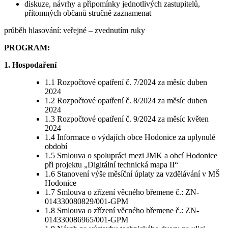
diskuze, návrhy a připomínky jednotlivých zastupitelů,
přítomných občanů stručně zaznamenat
průběh hlasování: veřejné – zvednutím ruky
PROGRAM:
1. Hospodaření
1.1 Rozpočtové opatření č. 7/2024 za měsíc duben
2024
1.2 Rozpočtové opatření č. 8/2024 za měsíc duben
2024
1.3 Rozpočtové opatření č. 9/2024 za měsíc květen
2024
1.4 Informace o výdajích obce Hodonice za uplynulé
období
1.5 Smlouva o spolupráci mezi JMK a obcí Hodonice
při projektu „Digitální technická mapa II“
1.6 Stanovení výše měsíční úplaty za vzdělávání v MŠ
Hodonice
1.7 Smlouva o zřízení věcného břemene č.: ZN-
014330080829/001-GPM
1.8 Smlouva o zřízení věcného břemene č.: ZN-
014330086965/001-GPM