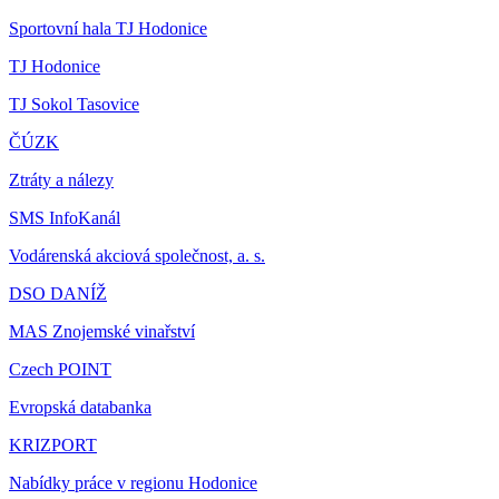
Sportovní hala TJ Hodonice
TJ Hodonice
TJ Sokol Tasovice
ČÚZK
Ztráty a nálezy
SMS InfoKanál
Vodárenská akciová společnost, a. s.
DSO DANÍŽ
MAS Znojemské vinařství
Czech POINT
Evropská databanka
KRIZPORT
Nabídky práce v regionu Hodonice