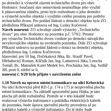
po demolici k výstavbě zázemí technického dvoru pro obec
Hodonice. Současný stav nemovitosti neumožňuje jeho využití
k plánovanému záměru, proto bylo rozhodnuto o jeho demolici
a výstavbě nového objektu s využitím celého prostoru pro potřeby
technického dvoru. Pro podání žádosti o demolici objektu byla ZO
předložena Příkazní smlouva od Ing. Lenky Kučerové.
Návrh usnesení:
ZO schvaluje záměr výstavby „Technického
dvoru“ pro obec Hodonice na pozemku p.č. 579/2. Prostor
pro výstavbu Technického dvoru vznikne po demolici stávajícího
nevyhovujícího objektu na uvedeném pozemku. Dále ZO schvaluje
Příkazní smlouvu na podání žádosti o dotaci na demolici objektu,
předloženou Ing. Lenkou Kučerovou.
hlasování: pro 10 Ing. Dočekalová Jitka, Bc. Houšť Pavel,
Hřebabecký Roman, Klíčník Jan, Ing. Lattnerová Jitka, Letocha
Tomáš, Bc. Matoušek Karel Medek Ivo, Procházka Jan, Ing. Sedlář
Jiří, proti 0, zdržel se 0,
usnesení č. 9/20 bylo přijato v navrženém znění
1.10 Návrh na opravu místní komunikace na ulici Krhovická
Na ulici Krhovická před RD č.p. 174 a 175 je nezpevněná plocha
místní komunikace. Na základě upozornění pana Hájka, je tato
plocha při dešti rozbahněná. Protože se v této lokalitě bude
realizovat výstavba trafostanice a pokládka elektrických kabelů
do pozemku, bude úprava zpevnění plochy provedena až po
pokládce kabelů a výstavbě trafostanice. Do té doby bude