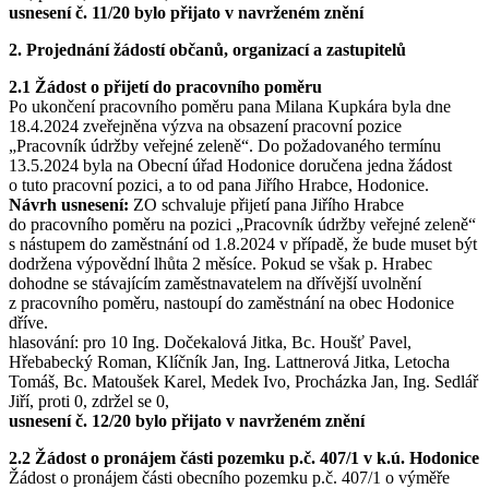
usnesení č. 11/20 bylo přijato v navrženém znění
2. Projednání žádostí občanů, organizací a zastupitelů
2.1 Žádost o přijetí do pracovního poměru
Po ukončení pracovního poměru pana Milana Kupkára byla dne
18.4.2024 zveřejněna výzva na obsazení pracovní pozice
„Pracovník údržby veřejné zeleně“. Do požadovaného termínu
13.5.2024 byla na Obecní úřad Hodonice doručena jedna žádost
o tuto pracovní pozici, a to od pana Jiřího Hrabce, Hodonice.
Návrh usnesení:
ZO schvaluje přijetí pana Jiřího Hrabce
do pracovního poměru na pozici „Pracovník údržby veřejné zeleně“
s nástupem do zaměstnání od 1.8.2024 v případě, že bude muset být
dodržena výpovědní lhůta 2 měsíce. Pokud se však p. Hrabec
dohodne se stávajícím zaměstnavatelem na dřívější uvolnění
z pracovního poměru, nastoupí do zaměstnání na obec Hodonice
dříve.
hlasování: pro 10 Ing. Dočekalová Jitka, Bc. Houšť Pavel,
Hřebabecký Roman, Klíčník Jan, Ing. Lattnerová Jitka, Letocha
Tomáš, Bc. Matoušek Karel, Medek Ivo, Procházka Jan, Ing. Sedlář
Jiří, proti 0, zdržel se 0,
usnesení č. 12/20 bylo přijato v navrženém znění
2.2 Žádost o pronájem části pozemku p.č. 407/1 v k.ú. Hodonice
Žádost o pronájem části obecního pozemku p.č. 407/1 o výměře