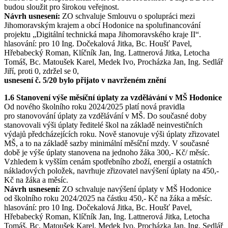
budou sloužit pro širokou veřejnost.
Návrh usnesení:
ZO schvaluje Smlouvu o spolupráci mezi
Jihomoravským krajem a obcí Hodonice na spolufinancování
projektu „Digitální technická mapa Jihomoravského kraje II“.
hlasování: pro 10 Ing. Dočekalová Jitka, Bc. Houšť Pavel,
Hřebabecký Roman, Klíčník Jan, Ing. Lattnerová Jitka, Letocha
Tomáš, Bc. Matoušek Karel, Medek Ivo, Procházka Jan, Ing. Sedlář
Jiří, proti 0, zdržel se 0,
usnesení č. 5/20 bylo přijato v navrženém znění
1.6 Stanovení výše měsíční úplaty za vzdělávání v MŠ Hodonice
Od nového školního roku 2024/2025 platí nová pravidla
pro stanovování úplaty za vzdělávání v MŠ. Do současné doby
stanovovali výši úplaty ředitelé škol na základě neinvestičních
výdajů předcházejících roku. Nově stanovuje výši úplaty zřizovatel
MŠ, a to na základě sazby minimální měsíční mzdy. V současné
době je výše úplaty stanovena na jednoho žáka 300,- Kč/ měsíc.
Vzhledem k vyšším cenám spotřebního zboží, energií a ostatních
nákladových položek, navrhuje zřizovatel navýšení úplaty na 450,-
Kč na žáka a měsíc.
Návrh usnesení:
ZO schvaluje navýšení úplaty v MŠ Hodonice
od školního roku 2024/2025 na částku 450,- Kč na žáka a měsíc.
hlasování: pro 10 Ing. Dočekalová Jitka, Bc. Houšť Pavel,
Hřebabecký Roman, Klíčník Jan, Ing. Lattnerová Jitka, Letocha
Tomáš, Bc. Matoušek Karel, Medek Ivo, Procházka Jan, Ing. Sedlář