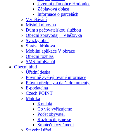
Územní plán obce Hodonice
Záplavová oblast
Informace o parcelách
Vzdělávání
Místní knihovna
Dům s pečovatelskou službou
Obecní zpravodaj – Vlaštovka
Svazky obcí
Správa hřbitova
Mobilní aplikace V obraze
Obecní rozhlas
SMS InfoKanál
Obecní úřad
Úřední deska
Povinně zveřejňované informace
Právní předpisy a další dokumenty
E-podatelna
Czech POINT
Matrika
Kontakt
Co vše vyřizujeme
Počet obyvatel
Rozloučili jsme se
Smuteční oznámení
Stavební úřad