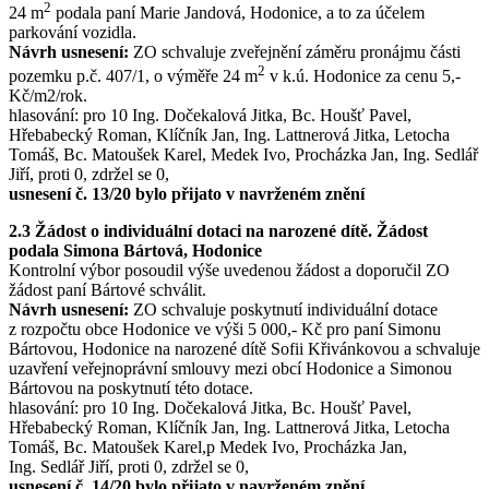
2
24 m
podala paní Marie Jandová, Hodonice, a to za účelem
parkování vozidla.
Návrh usnesení:
ZO schvaluje zveřejnění záměru pronájmu části
2
pozemku p.č. 407/1, o výměře 24 m
v k.ú. Hodonice za cenu 5,-
Kč/m2/rok.
hlasování: pro 10 Ing. Dočekalová Jitka, Bc. Houšť Pavel,
Hřebabecký Roman, Klíčník Jan, Ing. Lattnerová Jitka, Letocha
Tomáš, Bc. Matoušek Karel, Medek Ivo, Procházka Jan, Ing. Sedlář
Jiří, proti 0, zdržel se 0,
usnesení č. 13/20 bylo přijato v navrženém znění
2.3 Žádost o individuální dotaci na narozené dítě. Žádost
podala Simona Bártová, Hodonice
Kontrolní výbor posoudil výše uvedenou žádost a doporučil ZO
žádost paní Bártové schválit.
Návrh usnesení:
ZO schvaluje poskytnutí individuální dotace
z rozpočtu obce Hodonice ve výši 5 000,- Kč pro paní Simonu
Bártovou, Hodonice na narozené dítě Sofii Křivánkovou a schvaluje
uzavření veřejnoprávní smlouvy mezi obcí Hodonice a Simonou
Bártovou na poskytnutí této dotace.
hlasování: pro 10 Ing. Dočekalová Jitka, Bc. Houšť Pavel,
Hřebabecký Roman, Klíčník Jan, Ing. Lattnerová Jitka, Letocha
Tomáš, Bc. Matoušek Karel,p Medek Ivo, Procházka Jan,
Ing. Sedlář Jiří, proti 0, zdržel se 0,
usnesení č. 14/20 bylo přijato v navrženém znění