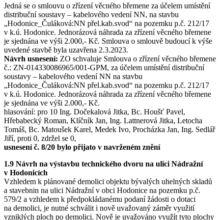
Jedná se o smlouvu o zřízení věcného břemene za účelem umístění
distribuční soustavy – kabelového vedení NN, na stavbu
„Hodonice_Čuláková:NN přel.kab.svod“ na pozemku p.č. 212/17
v k.ú. Hodonice. Jednorázová náhrada za zřízení věcného břemene
je sjednána ve výši 2.000,- Kč. Smlouva o smlouvě budoucí k výše
uvedené stavbě byla uzavřena 2.3.2023.
Návrh usnesení:
ZO schvaluje Smlouva o zřízení věcného břemene
č.: ZN-014330086965/001-GPM, za účelem umístění distribuční
soustavy – kabelového vedení NN na stavbu
„Hodonice_Čuláková:NN přel.kab.svod“ na pozemku p.č. 212/17
v k.ú. Hodonice. Jednorázová náhrada za zřízení věcného břemene
je sjednána ve výši 2.000,- Kč.
hlasování: pro 10 Ing. Dočekalová Jitka, Bc. Houšť Pavel,
Hřebabecký Roman, Klíčník Jan, Ing. Lattnerová Jitka, Letocha
Tomáš, Bc. Matoušek Karel, Medek Ivo, Procházka Jan, Ing. Sedlář
Jiří, proti 0, zdržel se 0,
usnesení č. 8/20 bylo přijato v navrženém znění
1.9 Návrh na výstavbu technického dvoru na ulici Nádražní
v Hodonicích
Vzhledem k plánované demolici objektu bývalých uhelných skladů
a stavebnin na ulici Nádražní v obci Hodonice na pozemku p.č.
579/2 a vzhledem k předpokládanému podaní žádosti o dotaci
na demolici, je nutné schválit i nově uvažovaný záměr využití
vzniklých ploch po demolici. Nově je uvažováno využít tyto plochy