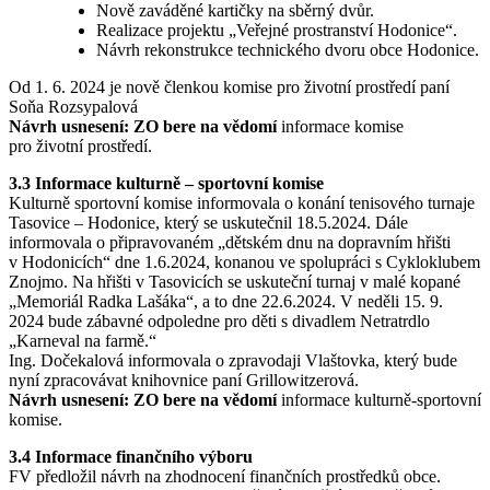
Nově zaváděné kartičky na sběrný dvůr.
Realizace projektu „Veřejné prostranství Hodonice“.
Návrh rekonstrukce technického dvoru obce Hodonice.
Od 1. 6. 2024 je nově členkou komise pro životní prostředí paní
Soňa Rozsypalová
Návrh usnesení: ZO bere na vědomí
informace komise
pro životní prostředí.
3.3 Informace kulturně – sportovní komise
Kulturně sportovní komise informovala o konání tenisového turnaje
Tasovice – Hodonice, který se uskutečnil 18.5.2024. Dále
informovala o připravovaném „dětském dnu na dopravním hřišti
v Hodonicích“ dne 1.6.2024, konanou ve spolupráci s Cykloklubem
Znojmo. Na hřišti v Tasovicích se uskuteční turnaj v malé kopané
„Memoriál Radka Lašáka“, a to dne 22.6.2024. V neděli 15. 9.
2024 bude zábavné odpoledne pro děti s divadlem Netratrdlo
„Karneval na farmě.“
Ing. Dočekalová informovala o zpravodaji Vlaštovka, který bude
nyní zpracovávat knihovnice paní Grillowitzerová.
Návrh usnesení: ZO bere na vědomí
informace kulturně-sportovní
komise.
3.4 Informace finančního výboru
FV předložil návrh na zhodnocení finančních prostředků obce.