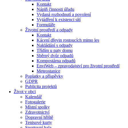
Kontakt
Náplň činnosti úřadu
Vydaná rozhodnutí a povolení
Vyjádření k existenci sítí
Formuláře
Životní prostředí a odpady
Kontakt
Kácení dřevin rostoucích mimo les
Nakládání s odpady
Třídím u paty domu
Sběrný dvůr odpadů
Kompostárna odpadů
EnviWeb – zpravodajství pro životní prostředí
Meteostanice
Poplatky a příspěvky
GDPR
Publicita projektů
Život v obci
Kalendář
Fotogalerie
Místní spolky
Zdravotnictví
Dopravní hřiště
Tenisové kurty
Sportovní hala