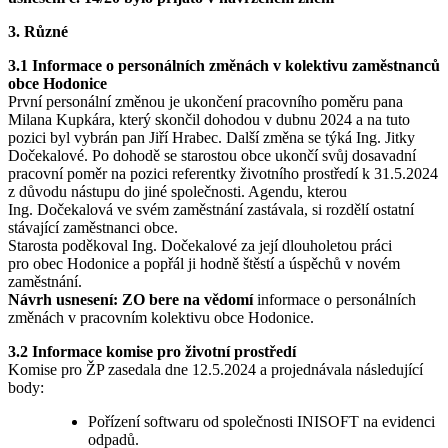
3. Různé
3.1 Informace o personálních změnách v kolektivu zaměstnanců
obce Hodonice
První personální změnou je ukončení pracovního poměru pana
Milana Kupkára, který skončil dohodou v dubnu 2024 a na tuto
pozici byl vybrán pan Jiří Hrabec. Další změna se týká Ing. Jitky
Dočekalové. Po dohodě se starostou obce ukončí svůj dosavadní
pracovní poměr na pozici referentky životního prostředí k 31.5.2024
z důvodu nástupu do jiné společnosti. Agendu, kterou
Ing. Dočekalová ve svém zaměstnání zastávala, si rozdělí ostatní
stávající zaměstnanci obce.
Starosta poděkoval Ing. Dočekalové za její dlouholetou práci
pro obec Hodonice a popřál ji hodně štěstí a úspěchů v novém
zaměstnání.
Návrh usnesení: ZO bere na vědomí
informace o personálních
změnách v pracovním kolektivu obce Hodonice.
3.2 Informace komise pro životní prostředí
Komise pro ŽP zasedala dne 12.5.2024 a projednávala následující
body:
Pořízení softwaru od společnosti INISOFT na evidenci
odpadů.