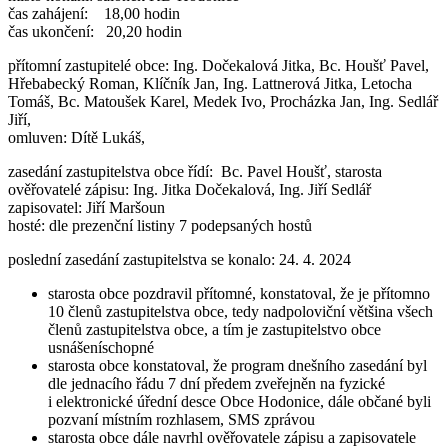
čas zahájení: 18,00 hodin
čas ukončení: 20,20 hodin
přítomní zastupitelé obce: Ing. Dočekalová Jitka, Bc. Houšť Pavel,
Hřebabecký Roman, Klíčník Jan, Ing. Lattnerová Jitka, Letocha
Tomáš, Bc. Matoušek Karel, Medek Ivo, Procházka Jan, Ing. Sedlář
Jiří,
omluven: Dítě Lukáš,
zasedání zastupitelstva obce řídí: Bc. Pavel Houšť, starosta
ověřovatelé zápisu: Ing. Jitka Dočekalová, Ing. Jiří Sedlář
zapisovatel: Jiří Maršoun
hosté: dle prezenční listiny 7 podepsaných hostů
poslední zasedání zastupitelstva se konalo: 24. 4. 2024
starosta obce pozdravil přítomné, konstatoval, že je přítomno
10 členů zastupitelstva obce, tedy nadpoloviční většina všech
členů zastupitelstva obce, a tím je zastupitelstvo obce
usnášeníschopné
starosta obce konstatoval, že program dnešního zasedání byl
dle jednacího řádu 7 dní předem zveřejněn na fyzické
i elektronické úřední desce Obce Hodonice, dále občané byli
pozvaní místním rozhlasem, SMS zprávou
starosta obce dále navrhl ověřovatele zápisu a zapisovatele