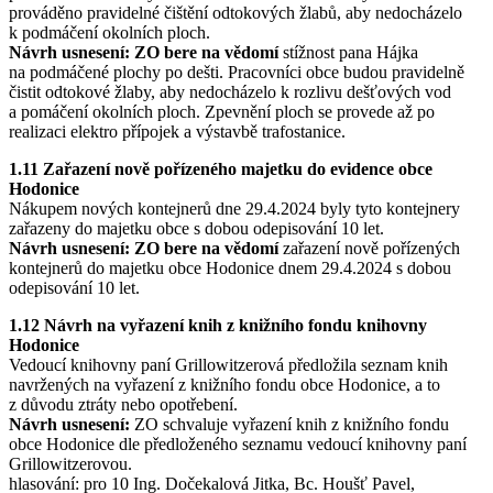
prováděno pravidelné čištění odtokových žlabů, aby nedocházelo
k podmáčení okolních ploch.
Návrh usnesení: ZO bere na vědomí
stížnost pana Hájka
na podmáčené plochy po dešti. Pracovníci obce budou pravidelně
čistit odtokové žlaby, aby nedocházelo k rozlivu dešťových vod
a pomáčení okolních ploch. Zpevnění ploch se provede až po
realizaci elektro přípojek a výstavbě trafostanice.
1.11 Zařazení nově pořízeného majetku do evidence obce
Hodonice
Nákupem nových kontejnerů dne 29.4.2024 byly tyto kontejnery
zařazeny do majetku obce s dobou odepisování 10 let.
Návrh usnesení: ZO bere na vědomí
zařazení nově pořízených
kontejnerů do majetku obce Hodonice dnem 29.4.2024 s dobou
odepisování 10 let.
1.12 Návrh na vyřazení knih z knižního fondu knihovny
Hodonice
Vedoucí knihovny paní Grillowitzerová předložila seznam knih
navržených na vyřazení z knižního fondu obce Hodonice, a to
z důvodu ztráty nebo opotřebení.
Návrh usnesení:
ZO schvaluje vyřazení knih z knižního fondu
obce Hodonice dle předloženého seznamu vedoucí knihovny paní
Grillowitzerovou.
hlasování: pro 10 Ing. Dočekalová Jitka, Bc. Houšť Pavel,