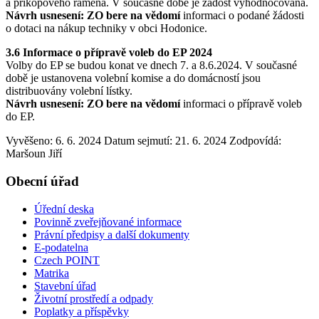
a příkopového ramena. V současné době je žádost vyhodnocována.
Návrh usnesení: ZO bere na vědomí
informaci o podané žádosti
o dotaci na nákup techniky v obci Hodonice.
3.6 Informace o přípravě voleb do EP 2024
Volby do EP se budou konat ve dnech 7. a 8.6.2024. V současné
době je ustanovena volební komise a do domácností jsou
distribuovány volební lístky.
Návrh usnesení: ZO bere na vědomí
informaci o přípravě voleb
do EP.
Vyvěšeno: 6. 6. 2024
Datum sejmutí: 21. 6. 2024
Zodpovídá:
Maršoun Jiří
Obecní úřad
Úřední deska
Povinně zveřejňované informace
Právní předpisy a další dokumenty
E-podatelna
Czech POINT
Matrika
Stavební úřad
Životní prostředí a odpady
Poplatky a příspěvky