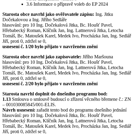
3.6 Informace o přípravě voleb do EP 2024
Starosta obce navrhl jako ověřovatele zápisu:
Ing. Jitku
Dočekalovou a Ing. Jiřího Sedláře
hlasování: pro 10 Ing. Dočekalová Jitka, Bc. Houšť Pavel,
Hřebabecký Roman, Klíčník Jan, Ing. Lattnerová Jitka, Letocha
Tomáš, Bc. Matoušek Karel, Medek Ivo, Procházka Jan, Ing. Sedlář
Jiří, proti 0, zdržel se 0,
usnesení č. 1/20 bylo přijato v navrženém znění
Starosta obce navrhl jako zapisovatele:
Jiřího Maršouna
hlasování: pro 10 Ing. Dočekalová Jitka, Bc. Houšť Pavel,
Hřebabecký Roman, Klíčník Jan, Ing. Lattnerová Jitka, Letocha
Tomáš, Bc. Matoušek Karel, Medek Ivo, Procházka Jan, Ing. Sedlář
Jiří, proti 0, zdržel se 0,
usnesení č. 2/20 bylo přijato v navrženém znění
Starosta navrhl doplnit do dnešního programu bod:
1.13
Smlouva o smlouvě budoucí o zřízení věcného břemene č.: ZN
– 001030085845/001-ELIS.
Návrh usnesení:
zařadit tento bod do programu dnešního jednání
hlasování: pro 10 Ing. Dočekalová Jitka, Bc. Houšť Pavel,
Hřebabecký Roman, Klíčník Jan, Ing. Lattnerová Jitka, Letocha
Tomáš, Bc. Matoušek Karel, Medek Ivo, Procházka Jan, Ing. Sedlář
Jiří, proti 0, zdržel se 0,