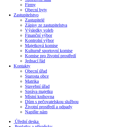
Firmy
Obecní byty
Zastupitelstvo
Zastupitelé
Zápisy ze zastupitelstva
Výsledky voleb
Finanční výbor
Kontrolní výbor
Majetková komise
Kulturně sportovní komise
Komise pro životní prostředí
Jednací řád
Kontakty
Obecní úřad
Starosta obce
Matrika
Stavební úřad
Správa majetku
Místní knihovna
Dům s pečovatelskou službou
Životní prostředí a odpady
Napište nám
Úřední deska
Poplatky a příspěvky