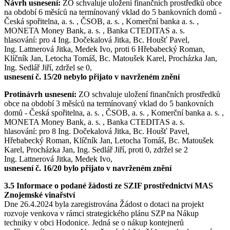
Návrh usnesení:
ZO schvaluje uložení finančních prostředků obce
na období 6 měsíců na termínovaný vklad do 5 bankovních domů -
Česká spořitelna, a. s. , ČSOB, a. s. , Komerční banka a. s. ,
MONETA Money Bank, a. s. , Banka CTEDITAS a. s.
hlasování: pro 4 Ing. Dočekalová Jitka, Bc. Houšť Pavel,
Ing. Lattnerová Jitka, Medek Ivo, proti 6 Hřebabecký Roman,
Klíčník Jan, Letocha Tomáš, Bc. Matoušek Karel, Procházka Jan,
Ing. Sedlář Jiří, zdržel se 0,
usnesení č. 15/20 nebylo přijato v navrženém znění
Protinávrh usnesení:
ZO schvaluje uložení finančních prostředků
obce na období 3 měsíců na termínovaný vklad do 5 bankovních
domů - Česká spořitelna, a. s. , ČSOB, a. s. , Komerční banka a. s. ,
MONETA Money Bank, a. s. , Banka CTEDITAS a. s.
hlasování: pro 8 Ing. Dočekalová Jitka, Bc. Houšť Pavel,
Hřebabecký Roman, Klíčník Jan, Letocha Tomáš, Bc. Matoušek
Karel, Procházka Jan, Ing. Sedlář Jiří, proti 0, zdržel se 2
Ing. Lattnerová Jitka, Medek Ivo,
usnesení č. 16/20 bylo přijato v navrženém znění
3.5 Informace o podané žádosti ze SZIF prostřednictví MAS
Znojemské vinařství
Dne 26.4.2024 byla zaregistrována Žádost o dotaci na projekt
rozvoje venkova v rámci strategického plánu SZP na Nákup
techniky v obci Hodonice. Jedná se o nákup kontejnerů