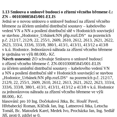
1.13 Smlouva o smlouvě budoucí o zřízení věcného břemene č.:
ZN – 001030085845/001-ELIS
Jedná se o novou smlouvu o smlouvě budoucí na zřízení věcného
břemene za účelem umístění distribuční soustavy – kabelového
vedení VN a NN a posílení distribuční sítě v Hodonicích související
se stavbou „Hodonice_Urbánek:NN přip.rozš.DS“ na pozemcích
p.č. 212/17, 212/9, 22, 255/1, 2609, 2610, 2612, 2613, 2621, 2622,
2623, 333/4, 333/6, 333/8, 380/1, 413/1, 413/11, 413/12 a 413/8
v k.ú. Hodonice. Jednorázová náhrada za zřízení věcného břemene
je sjednána ve výši 88.000,- Kč.
Návrh usnesení:
ZO schvaluje Smlouvu o smlouvě budoucí
o zřízení věcného břemene č. ZN-001030085845/001-ELIS
za účelem umístění distribuční soustavy – kabelového vedení VN
a NN a posílení distribuční sítě v Hodonicích související se stavbou
„Hodonice_Urbánek:NN přip.rozš.DS“ na pozemcích p.č. 212/17,
212/9, 22, 255/1, 2609, 2610, 2612, 2613, 2621, 2622, 2623, 333/4,
333/6, 333/8, 380/1, 413/1, 413/11, 413/12 a 413/8 v k.ú. Hodonice
za jednorázovou náhradu za zřízení věcného břemene ve výši
88.000,- Kč.
hlasování: pro 10 Ing. Dočekalová Jitka, Bc. Houšť Pavel,
Hřebabecký Roman, Klíčník Jan, Ing. Lattnerová Jitka, Letocha
Tomáš, Bc. Matoušek Karel, Medek Ivo, Procházka Jan, Ing. Sedlář
Jiří, proti 0, zdržel se 0,