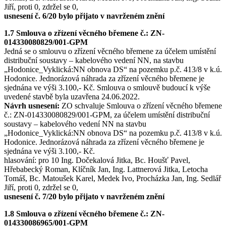
Jiří, proti 0, zdržel se 0,
usnesení č. 6/20 bylo přijato v navrženém znění
1.7 Smlouva o zřízení věcného břemene č.: ZN-
014330080829/001-GPM
Jedná se o smlouvu o zřízení věcného břemene za účelem umístění
distribuční soustavy – kabelového vedení NN, na stavbu
„Hodonice_Vyklická:NN obnova DS“ na pozemku p.č. 413/8 v k.ú.
Hodonice. Jednorázová náhrada za zřízení věcného břemene je
sjednána ve výši 3.100,- Kč. Smlouva o smlouvě budoucí k výše
uvedené stavbě byla uzavřena 24.06.2022.
Návrh usnesení:
ZO schvaluje Smlouva o zřízení věcného břemene
č.: ZN-014330080829/001-GPM, za účelem umístění distribuční
soustavy – kabelového vedení NN na stavbu
„Hodonice_Vyklická:NN obnova DS“ na pozemku p.č. 413/8 v k.ú.
Hodonice. Jednorázová náhrada za zřízení věcného břemene je
sjednána ve výši 3.100,- Kč.
hlasování: pro 10 Ing. Dočekalová Jitka, Bc. Houšť Pavel,
Hřebabecký Roman, Klíčník Jan, Ing. Lattnerová Jitka, Letocha
Tomáš, Bc. Matoušek Karel, Medek Ivo, Procházka Jan, Ing. Sedlář
Jiří, proti 0, zdržel se 0,
usnesení č. 7/20 bylo přijato v navrženém znění
1.8 Smlouva o zřízení věcného břemene č.: ZN-
014330086965/001-GPM