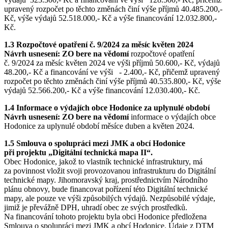
upravený rozpočet po těchto změnách činí výše příjmů 40.485.200,-
Kč, výše výdajů 52.518.000,- Kč a výše financování 12.032.800,-
Kč.
1.3 Rozpočtové opatření č. 9/2024 za měsíc květen 2024
Návrh usnesení: ZO bere na vědomí
rozpočtové opatření
č. 9/2024 za měsíc květen 2024 ve výši příjmů 50.600,- Kč, výdajů
48.200,- Kč a financování ve výši - 2.400,- Kč, přičemž upravený
rozpočet po těchto změnách činí výše příjmů 40.535.800,- Kč, výše
výdajů 52.566.200,- Kč a výše financování 12.030.400,- Kč.
1.4 Informace o výdajích obce Hodonice za uplynulé období
Návrh usnesení: ZO bere na vědomí
informace o výdajích obce
Hodonice za uplynulé období měsíce duben a květen 2024.
1.5 Smlouva o spolupráci mezi JMK a obcí Hodonice
při projektu „Digitální technická mapa II“.
Obec Hodonice, jakož to vlastník technické infrastruktury, má
za povinnost vložit svoji provozovanou infrastrukturu do Digitální
technické mapy. Jihomoravský kraj, prostřednictvím Národního
plánu obnovy, bude financovat pořízení této Digitální technické
mapy, ale pouze ve výši způsobilých výdajů. Nezpůsobilé výdaje,
jimiž je převážně DPH, uhradí obec ze svých prostředků.
Na financování tohoto projektu byla obci Hodonice předložena
Smlouva o spolupráci mezi JMK a obcí Hodonice. Údaje z DTM