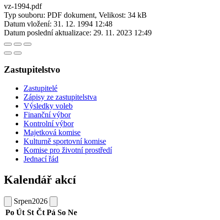
vz-1994.pdf
Typ souboru: PDF dokument, Velikost: 34 kB
Datum vložení:
31. 12. 1994 12:48
Datum poslední aktualizace:
29. 11. 2023 12:49
Zastupitelstvo
Zastupitelé
Zápisy ze zastupitelstva
Výsledky voleb
Finanční výbor
Kontrolní výbor
Majetková komise
Kulturně sportovní komise
Komise pro životní prostředí
Jednací řád
Kalendář akcí
Srpen
2026
Po
Út
St
Čt
Pá
So
Ne