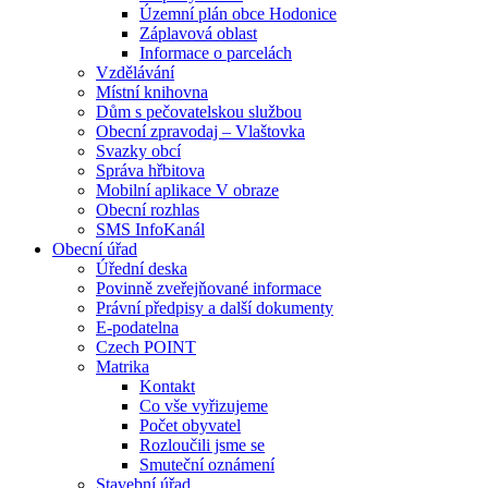
Územní plán obce Hodonice
Záplavová oblast
Informace o parcelách
Vzdělávání
Místní knihovna
Dům s pečovatelskou službou
Obecní zpravodaj – Vlaštovka
Svazky obcí
Správa hřbitova
Mobilní aplikace V obraze
Obecní rozhlas
SMS InfoKanál
Obecní úřad
Úřední deska
Povinně zveřejňované informace
Právní předpisy a další dokumenty
E-podatelna
Czech POINT
Matrika
Kontakt
Co vše vyřizujeme
Počet obyvatel
Rozloučili jsme se
Smuteční oznámení
Stavební úřad