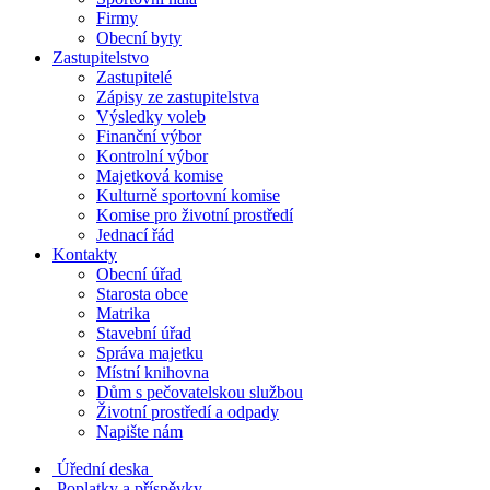
Firmy
Obecní byty
Zastupitelstvo
Zastupitelé
Zápisy ze zastupitelstva
Výsledky voleb
Finanční výbor
Kontrolní výbor
Majetková komise
Kulturně sportovní komise
Komise pro životní prostředí
Jednací řád
Kontakty
Obecní úřad
Starosta obce
Matrika
Stavební úřad
Správa majetku
Místní knihovna
Dům s pečovatelskou službou
Životní prostředí a odpady
Napište nám
Úřední deska
Poplatky a příspěvky