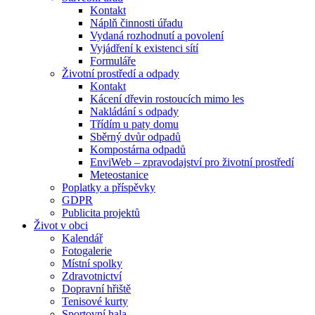
Kontakt
Náplň činnosti úřadu
Vydaná rozhodnutí a povolení
Vyjádření k existenci sítí
Formuláře
Životní prostředí a odpady
Kontakt
Kácení dřevin rostoucích mimo les
Nakládání s odpady
Třídím u paty domu
Sběrný dvůr odpadů
Kompostárna odpadů
EnviWeb – zpravodajství pro životní prostředí
Meteostanice
Poplatky a příspěvky
GDPR
Publicita projektů
Život v obci
Kalendář
Fotogalerie
Místní spolky
Zdravotnictví
Dopravní hřiště
Tenisové kurty
Sportovní hala