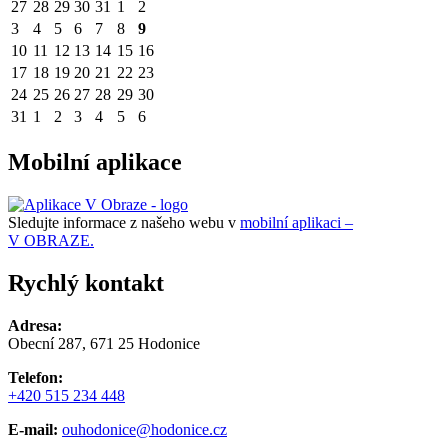
27
28
29
30
31
1
2
3
4
5
6
7
8
9
10
11
12
13
14
15
16
17
18
19
20
21
22
23
24
25
26
27
28
29
30
31
1
2
3
4
5
6
Mobilní aplikace
Sledujte informace z našeho webu v
mobilní aplikaci –
V OBRAZE.
Rychlý kontakt
Adresa:
Obecní 287, 671 25 Hodonice
Telefon:
+420 515 234 448
E-mail:
ouhodonice@hodonice.cz