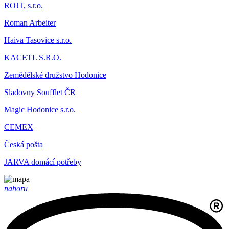
ROJT, s.r.o.
Roman Arbeiter
Haiva Tasovice s.r.o.
KACETL S.R.O.
Zemědělské družstvo Hodonice
Sladovny Soufflet ČR
Magic Hodonice s.r.o.
CEMEX
Česká pošta
JARVA domácí potřeby
nahoru