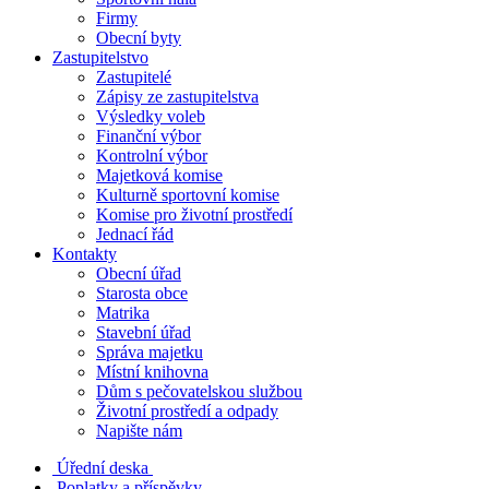
Firmy
Obecní byty
Zastupitelstvo
Zastupitelé
Zápisy ze zastupitelstva
Výsledky voleb
Finanční výbor
Kontrolní výbor
Majetková komise
Kulturně sportovní komise
Komise pro životní prostředí
Jednací řád
Kontakty
Obecní úřad
Starosta obce
Matrika
Stavební úřad
Správa majetku
Místní knihovna
Dům s pečovatelskou službou
Životní prostředí a odpady
Napište nám
Úřední deska
Poplatky a příspěvky