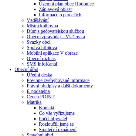
Územní plán obce Hodonice
Záplavová oblast
Informace o parcelách
Vzdělávání
Místní knihovna
Dům s pečovatelskou službou
Obecní zpravodaj – Vlaštovka
Svazky obcí
Správa hřbitova
Mobilní aplikace V obraze
Obecní rozhlas
SMS InfoKanál
Obecní úřad
Úřední deska
Povinně zveřejňované informace
Právní předpisy a další dokumenty
E-podatelna
Czech POINT
Matrika
Kontakt
Co vše vyřizujeme
Počet obyvatel
Rozloučili jsme se
Smuteční oznámení
Stavební úřad