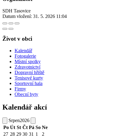
SDH Tasovice
Datum vložení:
31. 5. 2026 11:04
Život v obci
Kalendář
Fotogalerie
Místní spolky
Zdravotnictví
Dopravní hřiště
Tenisové kurty
Sportovní hala
Firmy
Obecní byty
Kalendář akcí
Srpen
2026
Po
Út
St
Čt
Pá
So
Ne
27
28
29
30
31
1
2