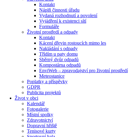
Kontakt
Náplň činnosti úřadu
Vydaná rozhodnutí a povolení
Vyjádření k existenci sítí
Formuláře
Životní prostředí a odpady
Kontakt
Kácení dřevin rostoucích mimo les
Nakládání s odpady
Třídím u paty domu
Sběrný dvůr odpadů
Kompostárna odpadů
EnviWeb – zpravodajství pro životní prostředí
Meteostanice
Poplatky a příspěvky
GDPR
Publicita projektů
Život v obci
Kalendář
Fotogalerie
Místní spolky
Zdravotnictví
Dopravní hřiště
Tenisové kurty
Sportovní hala