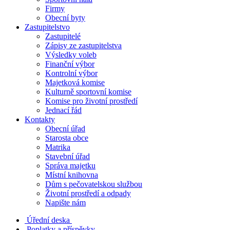
Firmy
Obecní byty
Zastupitelstvo
Zastupitelé
Zápisy ze zastupitelstva
Výsledky voleb
Finanční výbor
Kontrolní výbor
Majetková komise
Kulturně sportovní komise
Komise pro životní prostředí
Jednací řád
Kontakty
Obecní úřad
Starosta obce
Matrika
Stavební úřad
Správa majetku
Místní knihovna
Dům s pečovatelskou službou
Životní prostředí a odpady
Napište nám
Úřední deska
Poplatky a příspěvky