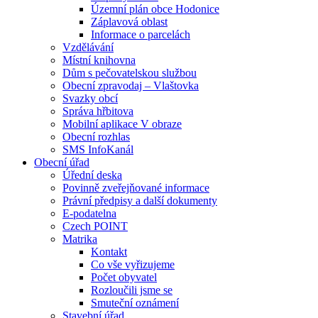
Územní plán obce Hodonice
Záplavová oblast
Informace o parcelách
Vzdělávání
Místní knihovna
Dům s pečovatelskou službou
Obecní zpravodaj – Vlaštovka
Svazky obcí
Správa hřbitova
Mobilní aplikace V obraze
Obecní rozhlas
SMS InfoKanál
Obecní úřad
Úřední deska
Povinně zveřejňované informace
Právní předpisy a další dokumenty
E-podatelna
Czech POINT
Matrika
Kontakt
Co vše vyřizujeme
Počet obyvatel
Rozloučili jsme se
Smuteční oznámení
Stavební úřad