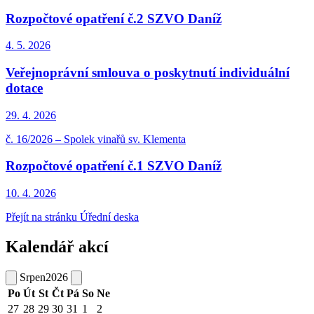
Rozpočtové opatření č.2 SZVO Daníž
4. 5.
2026
Veřejnoprávní smlouva o poskytnutí individuální
dotace
29. 4.
2026
č. 16/2026 – Spolek vinařů sv. Klementa
Rozpočtové opatření č.1 SZVO Daníž
10. 4.
2026
Přejít na stránku Úřední deska
Kalendář akcí
Srpen
2026
Po
Út
St
Čt
Pá
So
Ne
27
28
29
30
31
1
2