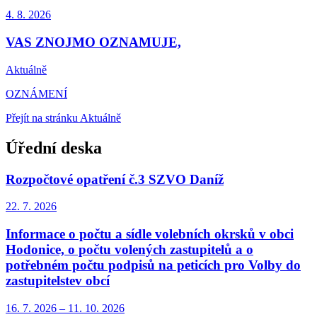
4. 8.
2026
VAS ZNOJMO OZNAMUJE,
Aktuálně
OZNÁMENÍ
Přejít na stránku Aktuálně
Úřední deska
Rozpočtové opatření č.3 SZVO Daníž
22. 7.
2026
Informace o počtu a sídle volebních okrsků v obci
Hodonice, o počtu volených zastupitelů a o
potřebném počtu podpisů na peticích pro Volby do
zastupitelstev obcí
16. 7.
2026
–
11. 10.
2026