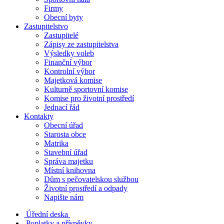
Firmy
Obecní byty
Zastupitelstvo
Zastupitelé
Zápisy ze zastupitelstva
Výsledky voleb
Finanční výbor
Kontrolní výbor
Majetková komise
Kulturně sportovní komise
Komise pro životní prostředí
Jednací řád
Kontakty
Obecní úřad
Starosta obce
Matrika
Stavební úřad
Správa majetku
Místní knihovna
Dům s pečovatelskou službou
Životní prostředí a odpady
Napište nám
Úřední deska
Poplatky a příspěvky