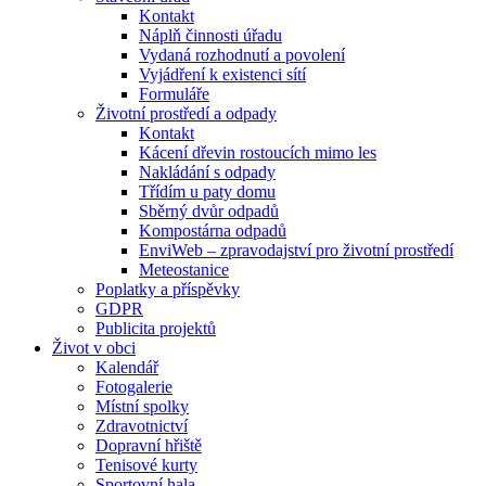
Kontakt
Náplň činnosti úřadu
Vydaná rozhodnutí a povolení
Vyjádření k existenci sítí
Formuláře
Životní prostředí a odpady
Kontakt
Kácení dřevin rostoucích mimo les
Nakládání s odpady
Třídím u paty domu
Sběrný dvůr odpadů
Kompostárna odpadů
EnviWeb – zpravodajství pro životní prostředí
Meteostanice
Poplatky a příspěvky
GDPR
Publicita projektů
Život v obci
Kalendář
Fotogalerie
Místní spolky
Zdravotnictví
Dopravní hřiště
Tenisové kurty
Sportovní hala