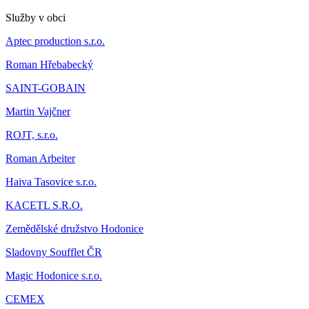
Služby v obci
Aptec production s.r.o.
Roman Hřebabecký
SAINT-GOBAIN
Martin Vajčner
ROJT, s.r.o.
Roman Arbeiter
Haiva Tasovice s.r.o.
KACETL S.R.O.
Zemědělské družstvo Hodonice
Sladovny Soufflet ČR
Magic Hodonice s.r.o.
CEMEX