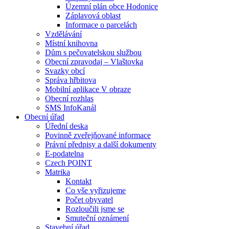
Územní plán obce Hodonice
Záplavová oblast
Informace o parcelách
Vzdělávání
Místní knihovna
Dům s pečovatelskou službou
Obecní zpravodaj – Vlaštovka
Svazky obcí
Správa hřbitova
Mobilní aplikace V obraze
Obecní rozhlas
SMS InfoKanál
Obecní úřad
Úřední deska
Povinně zveřejňované informace
Právní předpisy a další dokumenty
E-podatelna
Czech POINT
Matrika
Kontakt
Co vše vyřizujeme
Počet obyvatel
Rozloučili jsme se
Smuteční oznámení
Stavební úřad