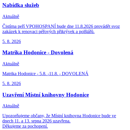
Nabídka služeb
Aktuálně
Čistírna peří VPOHOSPANÍ bude dne 11.8.2026 provádět svoz
zakázek k renovaci péřových přikrývek a polštářů.
5. 8.
2026
Matrika Hodonice - Dovolená
Aktuálně
Matrika Hodonice - 5.8. -11.8. - DOVOLENÁ
5. 8.
2026
Uzavření Místní knihovny Hodonice
Aktuálně
Upozorňujeme občany, že Místní knihovna Hodonice bude ve
dnech 11. a 13. srpna 2026 uzavřena.
Děkujeme za pochopení.