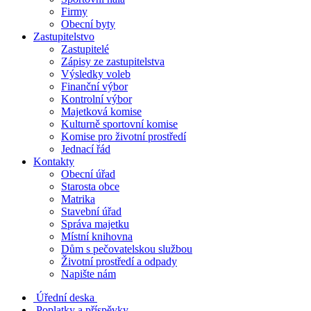
Firmy
Obecní byty
Zastupitelstvo
Zastupitelé
Zápisy ze zastupitelstva
Výsledky voleb
Finanční výbor
Kontrolní výbor
Majetková komise
Kulturně sportovní komise
Komise pro životní prostředí
Jednací řád
Kontakty
Obecní úřad
Starosta obce
Matrika
Stavební úřad
Správa majetku
Místní knihovna
Dům s pečovatelskou službou
Životní prostředí a odpady
Napište nám
Úřední deska
Poplatky a příspěvky