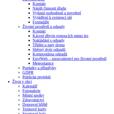
Kontakt
Náplň činnosti úřadu
Vydaná rozhodnutí a povolení
Vyjádření k existenci sítí
Formuláře
Životní prostředí a odpady
Kontakt
Kácení dřevin rostoucích mimo les
Nakládání s odpady
Třídím u paty domu
Sběrný dvůr odpadů
Kompostárna odpadů
EnviWeb – zpravodajství pro životní prostředí
Meteostanice
Poplatky a příspěvky
GDPR
Publicita projektů
Život v obci
Kalendář
Fotogalerie
Místní spolky
Zdravotnictví
Dopravní hřiště
Tenisové kurty
Sportovní hala