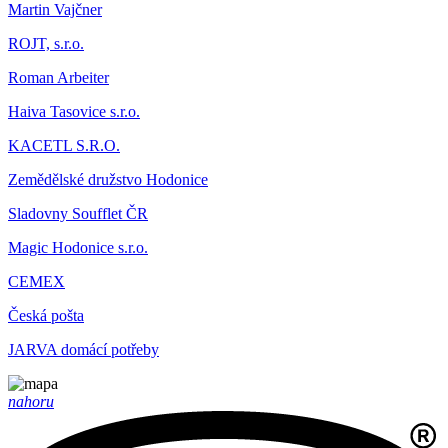
Martin Vajčner
ROJT, s.r.o.
Roman Arbeiter
Haiva Tasovice s.r.o.
KACETL S.R.O.
Zemědělské družstvo Hodonice
Sladovny Soufflet ČR
Magic Hodonice s.r.o.
CEMEX
Česká pošta
JARVA domácí potřeby
nahoru