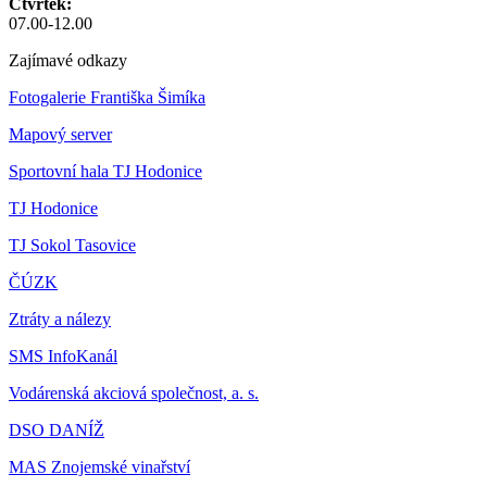
Čtvrtek:
07.00-12.00
Zajímavé odkazy
Fotogalerie Františka Šimíka
Mapový server
Sportovní hala TJ Hodonice
TJ Hodonice
TJ Sokol Tasovice
ČÚZK
Ztráty a nálezy
SMS InfoKanál
Vodárenská akciová společnost, a. s.
DSO DANÍŽ
MAS Znojemské vinařství