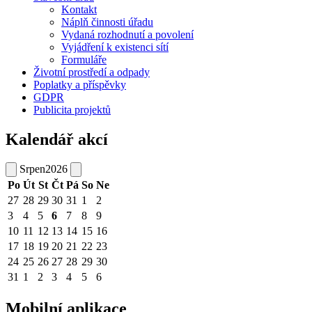
Kontakt
Náplň činnosti úřadu
Vydaná rozhodnutí a povolení
Vyjádření k existenci sítí
Formuláře
Životní prostředí a odpady
Poplatky a příspěvky
GDPR
Publicita projektů
Kalendář akcí
Srpen
2026
Po
Út
St
Čt
Pá
So
Ne
27
28
29
30
31
1
2
3
4
5
6
7
8
9
10
11
12
13
14
15
16
17
18
19
20
21
22
23
24
25
26
27
28
29
30
31
1
2
3
4
5
6
Mobilní aplikace