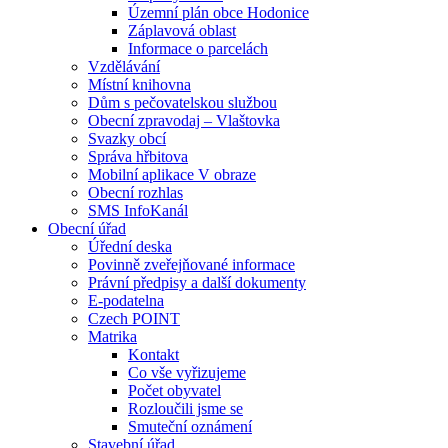
Územní plán obce Hodonice
Záplavová oblast
Informace o parcelách
Vzdělávání
Místní knihovna
Dům s pečovatelskou službou
Obecní zpravodaj – Vlaštovka
Svazky obcí
Správa hřbitova
Mobilní aplikace V obraze
Obecní rozhlas
SMS InfoKanál
Obecní úřad
Úřední deska
Povinně zveřejňované informace
Právní předpisy a další dokumenty
E-podatelna
Czech POINT
Matrika
Kontakt
Co vše vyřizujeme
Počet obyvatel
Rozloučili jsme se
Smuteční oznámení
Stavební úřad