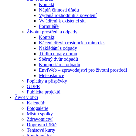
Kontakt
Náplň činnosti úřadu
Vydaná rozhodnutí a povolení
Vyjádření k existenci sítí
Formuláře
Životní prostředí a odpady
Kontakt
Kácení dřevin rostoucích mimo les
Nakládání s odpady
Třídím u paty domu
Sběrný dvůr odpadů
Kompostárna odpadů
EnviWeb – zpravodajství pro životní prostředí
Meteostanice
Poplatky a příspěvky
GDPR
Publicita projektů
Život v obci
Kalendář
Fotogalerie
Místní spolky
Zdravotnictví
Dopravní hřiště
Tenisové kurty
Sportovní hala