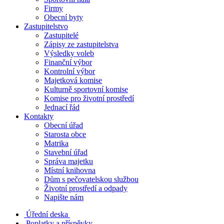
Firmy
Obecní byty
Zastupitelstvo
Zastupitelé
Zápisy ze zastupitelstva
Výsledky voleb
Finanční výbor
Kontrolní výbor
Majetková komise
Kulturně sportovní komise
Komise pro životní prostředí
Jednací řád
Kontakty
Obecní úřad
Starosta obce
Matrika
Stavební úřad
Správa majetku
Místní knihovna
Dům s pečovatelskou službou
Životní prostředí a odpady
Napište nám
Úřední deska
Poplatky a příspěvky