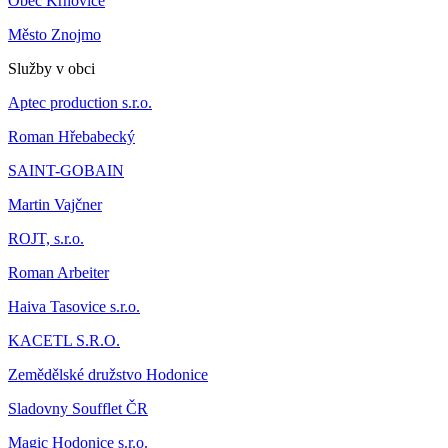
Obec Krhovice
Město Znojmo
Služby v obci
Aptec production s.r.o.
Roman Hřebabecký
SAINT-GOBAIN
Martin Vajčner
ROJT, s.r.o.
Roman Arbeiter
Haiva Tasovice s.r.o.
KACETL S.R.O.
Zemědělské družstvo Hodonice
Sladovny Soufflet ČR
Magic Hodonice s.r.o.