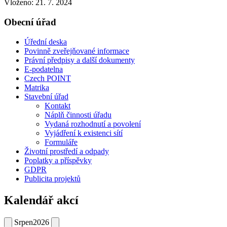
Vloženo:
21. 7. 2024
Obecní úřad
Úřední deska
Povinně zveřejňované informace
Právní předpisy a další dokumenty
E-podatelna
Czech POINT
Matrika
Stavební úřad
Kontakt
Náplň činnosti úřadu
Vydaná rozhodnutí a povolení
Vyjádření k existenci sítí
Formuláře
Životní prostředí a odpady
Poplatky a příspěvky
GDPR
Publicita projektů
Kalendář akcí
Srpen
2026