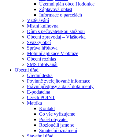
Územní plán obce Hodonice
Záplavová oblast
Informace o parcelách
Vzdělávání
Místní knihovna
Dům s pečovatelskou službou
Obecní zpravodaj – Vlaštovka
Svazky obcí
Správa hřbitova
Mobilní aplikace V obraze
Obecní rozhlas
SMS InfoKanál
Obecní úřad
Úřední deska
Povinně zveřejňované informace
Právní předpisy a další dokumenty
E-podatelna
Czech POINT
Matrika
Kontakt
Co vše vyřizujeme
Počet obyvatel
Rozloučili jsme se
Smuteční oznámení
Stavební úřad