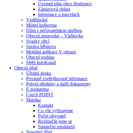
Územní plán obce Hodonice
Záplavová oblast
Informace o parcelách
Vzdělávání
Místní knihovna
Dům s pečovatelskou službou
Obecní zpravodaj – Vlaštovka
Svazky obcí
Správa hřbitova
Mobilní aplikace V obraze
Obecní rozhlas
SMS InfoKanál
Obecní úřad
Úřední deska
Povinně zveřejňované informace
Právní předpisy a další dokumenty
E-podatelna
Czech POINT
Matrika
Kontakt
Co vše vyřizujeme
Počet obyvatel
Rozloučili jsme se
Smuteční oznámení
Stavební úřad