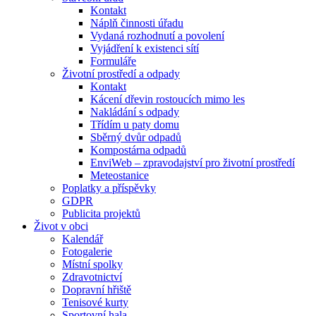
Kontakt
Náplň činnosti úřadu
Vydaná rozhodnutí a povolení
Vyjádření k existenci sítí
Formuláře
Životní prostředí a odpady
Kontakt
Kácení dřevin rostoucích mimo les
Nakládání s odpady
Třídím u paty domu
Sběrný dvůr odpadů
Kompostárna odpadů
EnviWeb – zpravodajství pro životní prostředí
Meteostanice
Poplatky a příspěvky
GDPR
Publicita projektů
Život v obci
Kalendář
Fotogalerie
Místní spolky
Zdravotnictví
Dopravní hřiště
Tenisové kurty
Sportovní hala