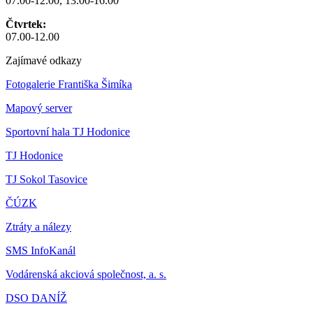
07.00-12.00, 13.00-16.00
Čtvrtek:
07.00-12.00
Zajímavé odkazy
Fotogalerie Františka Šimíka
Mapový server
Sportovní hala TJ Hodonice
TJ Hodonice
TJ Sokol Tasovice
ČÚZK
Ztráty a nálezy
SMS InfoKanál
Vodárenská akciová společnost, a. s.
DSO DANÍŽ