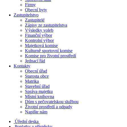
Firmy
Obecní byty
Zastupitelstvo
Zastupitelé
Zápisy ze zastupitelstva
Výsledky voleb
Finanční výbor
Kontrolní výbor
Majetková komise
Kulturně sportovní komise
Komise pro životní prostředí
Jednací řád
Kontakty
Obecní úřad
Starosta obce
Matrika
Stavební úřad
Správa majetku
Místní knihovna
Dům s pečovatelskou službou
Životní prostředí a odpady
Napište nám
Úřední deska
Poplatky a příspěvky