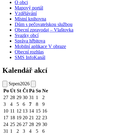
O obci
Mapový portál
Vzdělávání
Místní knihovna
Dům s pečovatelskou službou
Obecní zpravodaj – Vlaštovka
Svazky obcí
Správa hřbitova
Mobilní aplikace V obraze
Obecní rozhlas
SMS InfoKanál
Kalendář akcí
Srpen
2026
Po
Út
St
Čt
Pá
So
Ne
27
28
29
30
31
1
2
3
4
5
6
7
8
9
10
11
12
13
14
15
16
17
18
19
20
21
22
23
24
25
26
27
28
29
30
31
1
2
3
4
5
6