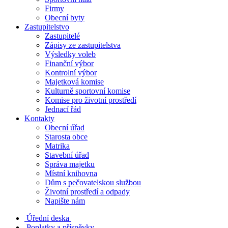
Firmy
Obecní byty
Zastupitelstvo
Zastupitelé
Zápisy ze zastupitelstva
Výsledky voleb
Finanční výbor
Kontrolní výbor
Majetková komise
Kulturně sportovní komise
Komise pro životní prostředí
Jednací řád
Kontakty
Obecní úřad
Starosta obce
Matrika
Stavební úřad
Správa majetku
Místní knihovna
Dům s pečovatelskou službou
Životní prostředí a odpady
Napište nám
Úřední deska
Poplatky a příspěvky