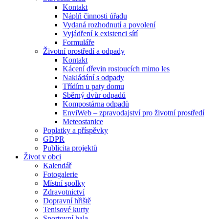
Kontakt
Náplň činnosti úřadu
Vydaná rozhodnutí a povolení
Vyjádření k existenci sítí
Formuláře
Životní prostředí a odpady
Kontakt
Kácení dřevin rostoucích mimo les
Nakládání s odpady
Třídím u paty domu
Sběrný dvůr odpadů
Kompostárna odpadů
EnviWeb – zpravodajství pro životní prostředí
Meteostanice
Poplatky a příspěvky
GDPR
Publicita projektů
Život v obci
Kalendář
Fotogalerie
Místní spolky
Zdravotnictví
Dopravní hřiště
Tenisové kurty
Sportovní hala