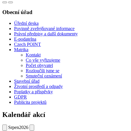
Obecní úřad
Úřední deska
Povinně zveřejňované informace
Právní předpisy a další dokumenty
E-podatelna
Czech POINT
Matrika
Kontakt
Co vše vyřizujeme
Počet obyvatel
Rozloučili jsme se
Smuteční oznámení
Stavební úřad
Životní prostředí a odpady
Poplatky a příspěvky
GDPR
Publicita projektů
Kalendář akcí
Srpen
2026