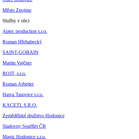
Město Znojmo
Služby v obci
Aptec production s.r.o.
Roman Hřebabecký
SAINT-GOBAIN
Martin Vajčner
ROJT, s.r.o.
Roman Arbeiter
Haiva Tasovice s.r.o.
KACETL S.R.O.
Zemědělské družstvo Hodonice
Sladovny Soufflet ČR
Magic Hodonice s.r.o.