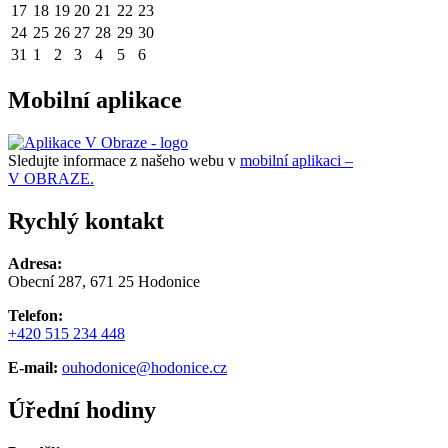
17
18
19
20
21
22
23
24
25
26
27
28
29
30
31
1
2
3
4
5
6
Mobilní aplikace
Sledujte informace z našeho webu v
mobilní aplikaci –
V OBRAZE.
Rychlý kontakt
Adresa:
Obecní 287, 671 25 Hodonice
Telefon:
+420 515 234 448
E-mail:
ouhodonice@hodonice.cz
Úřední hodiny