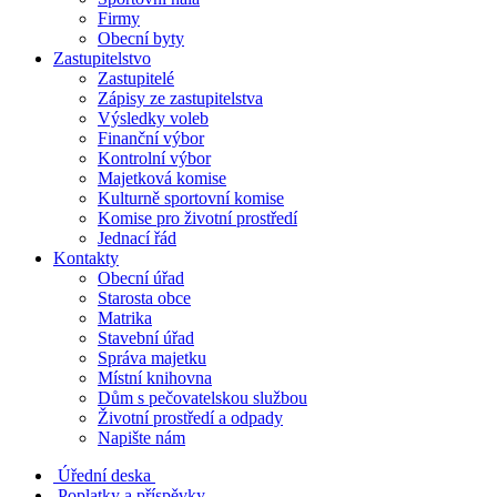
Firmy
Obecní byty
Zastupitelstvo
Zastupitelé
Zápisy ze zastupitelstva
Výsledky voleb
Finanční výbor
Kontrolní výbor
Majetková komise
Kulturně sportovní komise
Komise pro životní prostředí
Jednací řád
Kontakty
Obecní úřad
Starosta obce
Matrika
Stavební úřad
Správa majetku
Místní knihovna
Dům s pečovatelskou službou
Životní prostředí a odpady
Napište nám
Úřední deska
Poplatky a příspěvky