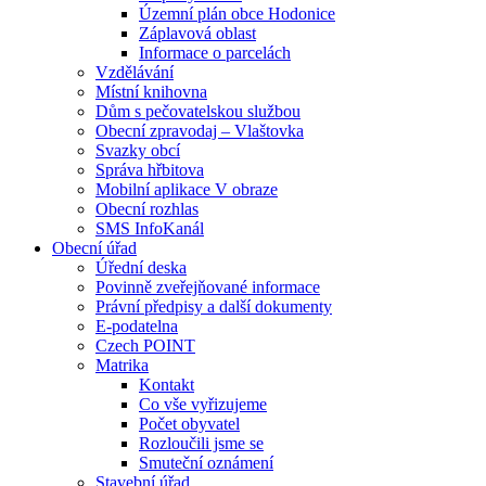
Územní plán obce Hodonice
Záplavová oblast
Informace o parcelách
Vzdělávání
Místní knihovna
Dům s pečovatelskou službou
Obecní zpravodaj – Vlaštovka
Svazky obcí
Správa hřbitova
Mobilní aplikace V obraze
Obecní rozhlas
SMS InfoKanál
Obecní úřad
Úřední deska
Povinně zveřejňované informace
Právní předpisy a další dokumenty
E-podatelna
Czech POINT
Matrika
Kontakt
Co vše vyřizujeme
Počet obyvatel
Rozloučili jsme se
Smuteční oznámení
Stavební úřad