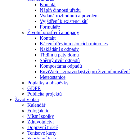
Kontakt
Náplň činnosti úřadu
Vydaná rozhodnutí a povolení
Vyjádření k existenci sítí
Formuláře
Životní prostředí a odpady
Kontakt
Kácení dřevin rostoucích mimo les
Nakládání s odpady
Třídím u paty domu
Sběrný dvůr odpadů
Kompostárna odpadů
EnviWeb – zpravodajství pro životní prostředí
Meteostanice
Poplatky a příspěvky
GDPR
Publicita projektů
Život v obci
Kalendář
Fotogalerie
Místní spolky
Zdravotnictví
Dopravní hřiště
Tenisové kurty
Sportovní hala