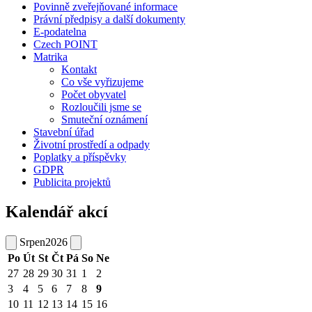
Povinně zveřejňované informace
Právní předpisy a další dokumenty
E-podatelna
Czech POINT
Matrika
Kontakt
Co vše vyřizujeme
Počet obyvatel
Rozloučili jsme se
Smuteční oznámení
Stavební úřad
Životní prostředí a odpady
Poplatky a příspěvky
GDPR
Publicita projektů
Kalendář akcí
Srpen
2026
Po
Út
St
Čt
Pá
So
Ne
27
28
29
30
31
1
2
3
4
5
6
7
8
9
10
11
12
13
14
15
16