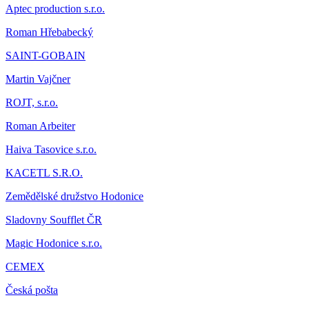
Aptec production s.r.o.
Roman Hřebabecký
SAINT-GOBAIN
Martin Vajčner
ROJT, s.r.o.
Roman Arbeiter
Haiva Tasovice s.r.o.
KACETL S.R.O.
Zemědělské družstvo Hodonice
Sladovny Soufflet ČR
Magic Hodonice s.r.o.
CEMEX
Česká pošta