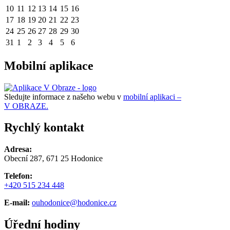
10
11
12
13
14
15
16
17
18
19
20
21
22
23
24
25
26
27
28
29
30
31
1
2
3
4
5
6
Mobilní aplikace
Sledujte informace z našeho webu v
mobilní aplikaci –
V OBRAZE.
Rychlý kontakt
Adresa:
Obecní 287, 671 25 Hodonice
Telefon:
+420 515 234 448
E-mail:
ouhodonice@hodonice.cz
Úřední hodiny