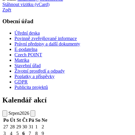
Stáhnout vizitku (vCard)
Zpět
Obecní úřad
Úřední deska
Povinně zveřejňované informace
Právní předpisy a další dokumenty
E-podatelna
Czech POINT
Matrika
Stavební úřad
Životní prostředí a odpady
Poplatky a příspěvky
GDPR
Publicita projektů
Kalendář akcí
Srpen
2026
Po
Út
St
Čt
Pá
So
Ne
27
28
29
30
31
1
2
3
4
5
6
7
8
9