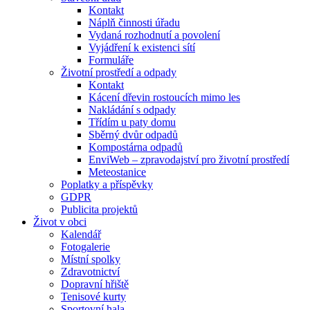
Kontakt
Náplň činnosti úřadu
Vydaná rozhodnutí a povolení
Vyjádření k existenci sítí
Formuláře
Životní prostředí a odpady
Kontakt
Kácení dřevin rostoucích mimo les
Nakládání s odpady
Třídím u paty domu
Sběrný dvůr odpadů
Kompostárna odpadů
EnviWeb – zpravodajství pro životní prostředí
Meteostanice
Poplatky a příspěvky
GDPR
Publicita projektů
Život v obci
Kalendář
Fotogalerie
Místní spolky
Zdravotnictví
Dopravní hřiště
Tenisové kurty
Sportovní hala