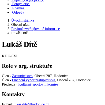
Fotogalerie
Rozhlas
Odpady
Úvodní stránka
Obecní úřad
Povinně zveřejňované informace
Lukáš Dítě
Lukáš Dítě
KDU-ČSL
Role v org. struktuře
Člen -
Zastupitelstvo
, Obecní 287, Hodonice
Člen -
Finanční výbor zastupitelstva
, Obecní 287, Hodonice
Předseda -
Kulturně-sportovní komise
Kontakty
E-mail:
lukas.dite@hodonice.cz