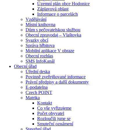
Územní plán obce Hodonice
Záplavová oblast
Informace o parcelách
Vzdělávání
Místní knihovna
Dům s pečovatelskou službou
Obecní zpravodaj – Vlaštovka
Svazky obcí
Správa hřbitova
Mobilní aplikace V obraze
Obecní rozhlas
SMS InfoKanál
Obecní úřad
Úřední deska
Povinně zveřejňované informace
Právní předpisy a další dokumenty
E-podatelna
Czech POINT
Matrika
Kontakt
Co vše vyřizujeme
Počet obyvatel
Rozloučili jsme se
Smuteční oznámení
Stavební úřad