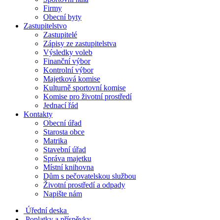
Firmy
Obecní byty
Zastupitelstvo
Zastupitelé
Zápisy ze zastupitelstva
Výsledky voleb
Finanční výbor
Kontrolní výbor
Majetková komise
Kulturně sportovní komise
Komise pro životní prostředí
Jednací řád
Kontakty
Obecní úřad
Starosta obce
Matrika
Stavební úřad
Správa majetku
Místní knihovna
Dům s pečovatelskou službou
Životní prostředí a odpady
Napište nám
Úřední deska
Poplatky a příspěvky