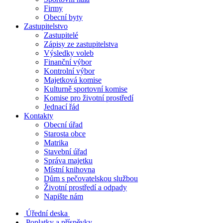
Firmy
Obecní byty
Zastupitelstvo
Zastupitelé
Zápisy ze zastupitelstva
Výsledky voleb
Finanční výbor
Kontrolní výbor
Majetková komise
Kulturně sportovní komise
Komise pro životní prostředí
Jednací řád
Kontakty
Obecní úřad
Starosta obce
Matrika
Stavební úřad
Správa majetku
Místní knihovna
Dům s pečovatelskou službou
Životní prostředí a odpady
Napište nám
Úřední deska
Poplatky a příspěvky