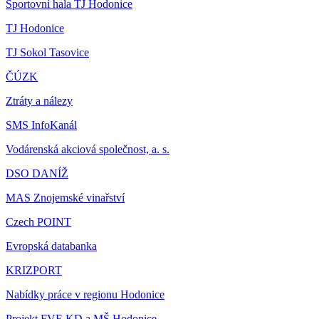
Sportovní hala TJ Hodonice
TJ Hodonice
TJ Sokol Tasovice
ČÚZK
Ztráty a nálezy
SMS InfoKanál
Vodárenská akciová společnost, a. s.
DSO DANÍŽ
MAS Znojemské vinařství
Czech POINT
Evropská databanka
KRIZPORT
Nabídky práce v regionu Hodonice
Projekt FVE KD a MŠ Hodonice