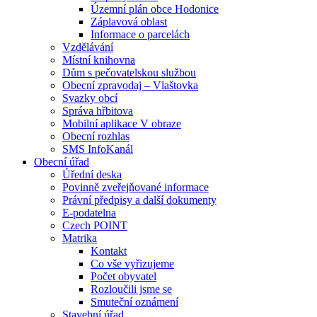
Územní plán obce Hodonice
Záplavová oblast
Informace o parcelách
Vzdělávání
Místní knihovna
Dům s pečovatelskou službou
Obecní zpravodaj – Vlaštovka
Svazky obcí
Správa hřbitova
Mobilní aplikace V obraze
Obecní rozhlas
SMS InfoKanál
Obecní úřad
Úřední deska
Povinně zveřejňované informace
Právní předpisy a další dokumenty
E-podatelna
Czech POINT
Matrika
Kontakt
Co vše vyřizujeme
Počet obyvatel
Rozloučili jsme se
Smuteční oznámení
Stavební úřad