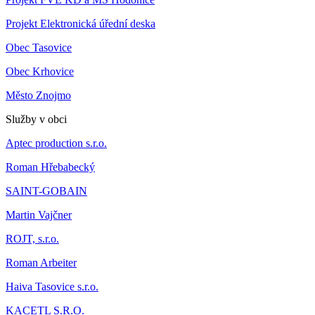
Projekt Elektronická úřední deska
Obec Tasovice
Obec Krhovice
Město Znojmo
Služby v obci
Aptec production s.r.o.
Roman Hřebabecký
SAINT-GOBAIN
Martin Vajčner
ROJT, s.r.o.
Roman Arbeiter
Haiva Tasovice s.r.o.
KACETL S.R.O.