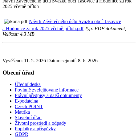
Návrh Závěrečného účtu Svazku obcí Tasovice a Hodonice za rok
2025 včetně příloh
Návrh Závěrečného účtu Svazku obcí Tasovice
a Hodonice za rok 2025 včetně příloh.pdf
Typ: PDF dokument,
Velikost: 4.3 MB
Vyvěšeno: 11. 5. 2026
Datum sejmutí: 8. 6. 2026
Obecní úřad
Úřední deska
Povinně zveřejňované informace
Právní předpisy a další dokumenty
E-podatelna
Czech POINT
Matrika
Stavební úřad
Životní prostředí a odpady
Poplatky a příspěvky
GDPR