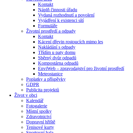
Kontakt
Náplň činnosti úřadu
Vydaná rozhodnutí a povolení
Vyjádření k existenci sítí
Formuláře
Životní prostředí a odpady
Kontakt
Kácení dřevin rostoucích mimo les
Nakládání s odpady
Třídím u paty domu
Sběrný dvůr odpadů
Kompostárna odpadů
EnviWeb – zpravodajství pro životní prostředí
Meteostanice
Poplatky a příspěvky
GDPR
Publicita projektů
Život v obci
Kalendář
Fotogalerie
Místní spolky
Zdravotnictví
Dopravní hřiště
Tenisové kurty
Sportovní hala