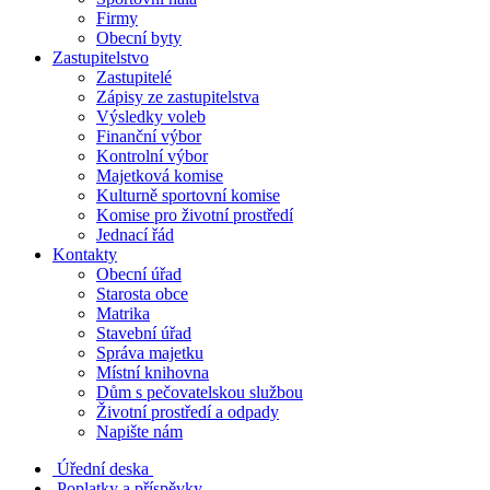
Firmy
Obecní byty
Zastupitelstvo
Zastupitelé
Zápisy ze zastupitelstva
Výsledky voleb
Finanční výbor
Kontrolní výbor
Majetková komise
Kulturně sportovní komise
Komise pro životní prostředí
Jednací řád
Kontakty
Obecní úřad
Starosta obce
Matrika
Stavební úřad
Správa majetku
Místní knihovna
Dům s pečovatelskou službou
Životní prostředí a odpady
Napište nám
Úřední deska
Poplatky a příspěvky