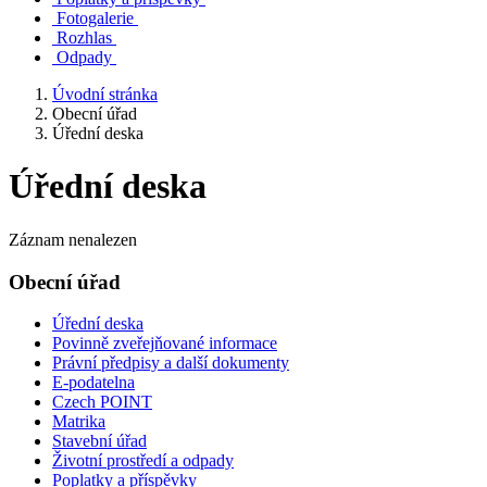
Fotogalerie
Rozhlas
Odpady
Úvodní stránka
Obecní úřad
Úřední deska
Úřední deska
Záznam nenalezen
Obecní úřad
Úřední deska
Povinně zveřejňované informace
Právní předpisy a další dokumenty
E-podatelna
Czech POINT
Matrika
Stavební úřad
Životní prostředí a odpady
Poplatky a příspěvky