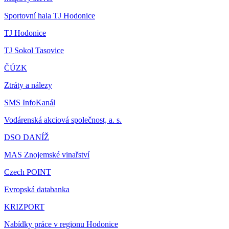
Sportovní hala TJ Hodonice
TJ Hodonice
TJ Sokol Tasovice
ČÚZK
Ztráty a nálezy
SMS InfoKanál
Vodárenská akciová společnost, a. s.
DSO DANÍŽ
MAS Znojemské vinařství
Czech POINT
Evropská databanka
KRIZPORT
Nabídky práce v regionu Hodonice