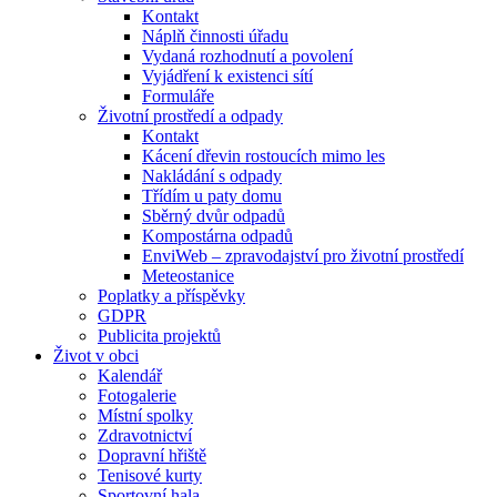
Kontakt
Náplň činnosti úřadu
Vydaná rozhodnutí a povolení
Vyjádření k existenci sítí
Formuláře
Životní prostředí a odpady
Kontakt
Kácení dřevin rostoucích mimo les
Nakládání s odpady
Třídím u paty domu
Sběrný dvůr odpadů
Kompostárna odpadů
EnviWeb – zpravodajství pro životní prostředí
Meteostanice
Poplatky a příspěvky
GDPR
Publicita projektů
Život v obci
Kalendář
Fotogalerie
Místní spolky
Zdravotnictví
Dopravní hřiště
Tenisové kurty
Sportovní hala