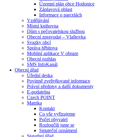
Územní plán obce Hodonice
Záplavová oblast
Informace o parcelách
Vzdělávání
Místní knihovna
Dům s pečovatelskou službou
Obecní zpravodaj – Vlaštovka
Svazky obcí
Správa hřbitova
Mobilní aplikace V obraze
Obecní rozhlas
SMS InfoKanál
Obecní úřad
Úřední deska
Povinně zveřejňované informace
Právní předpisy a další dokumenty
E-podatelna
Czech POINT
Matrika
Kontakt
Co vše vyřizujeme
Počet obyvatel
Rozloučili jsme se
Smuteční oznámení
Stavební úřad