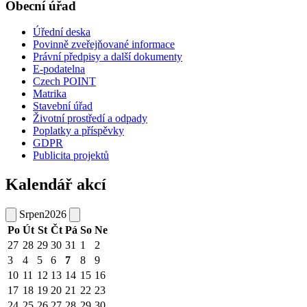
Obecní úřad
Úřední deska
Povinně zveřejňované informace
Právní předpisy a další dokumenty
E-podatelna
Czech POINT
Matrika
Stavební úřad
Životní prostředí a odpady
Poplatky a příspěvky
GDPR
Publicita projektů
Kalendář akcí
Srpen
2026
Po
Út
St
Čt
Pá
So
Ne
27
28
29
30
31
1
2
3
4
5
6
7
8
9
10
11
12
13
14
15
16
17
18
19
20
21
22
23
24
25
26
27
28
29
30