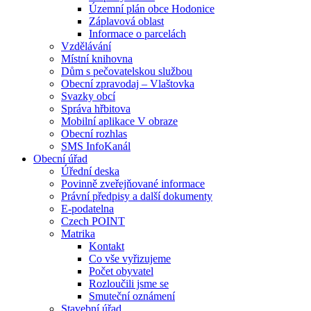
Územní plán obce Hodonice
Záplavová oblast
Informace o parcelách
Vzdělávání
Místní knihovna
Dům s pečovatelskou službou
Obecní zpravodaj – Vlaštovka
Svazky obcí
Správa hřbitova
Mobilní aplikace V obraze
Obecní rozhlas
SMS InfoKanál
Obecní úřad
Úřední deska
Povinně zveřejňované informace
Právní předpisy a další dokumenty
E-podatelna
Czech POINT
Matrika
Kontakt
Co vše vyřizujeme
Počet obyvatel
Rozloučili jsme se
Smuteční oznámení
Stavební úřad