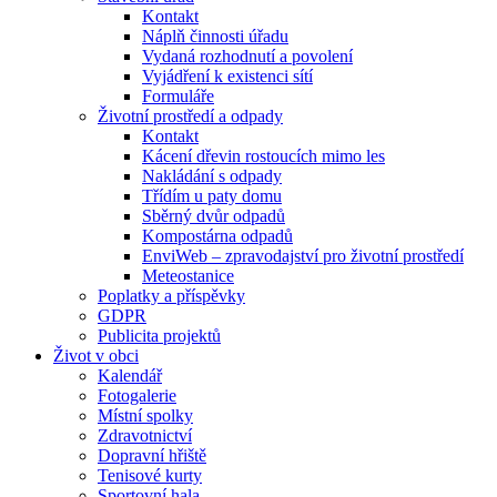
Kontakt
Náplň činnosti úřadu
Vydaná rozhodnutí a povolení
Vyjádření k existenci sítí
Formuláře
Životní prostředí a odpady
Kontakt
Kácení dřevin rostoucích mimo les
Nakládání s odpady
Třídím u paty domu
Sběrný dvůr odpadů
Kompostárna odpadů
EnviWeb – zpravodajství pro životní prostředí
Meteostanice
Poplatky a příspěvky
GDPR
Publicita projektů
Život v obci
Kalendář
Fotogalerie
Místní spolky
Zdravotnictví
Dopravní hřiště
Tenisové kurty
Sportovní hala