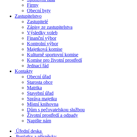
Firmy
Obecní byty
Zastupitelstvo
Zastupitelé
Zápisy ze zastupitelstva
Výsledky voleb
Finanční výbor
Kontrolní výbor
Majetková komise
Kulturně sportovní komise
Komise pro životní prostředí
Jednací řád
Kontakty
Obecní úřad
Starosta obce
Matrika
Stavební úřad
Správa majetku
Místní knihovna
Dům s pečovatelskou službou
Životní prostředí a odpady
Napište nám
Úřední deska
Poplatky a příspěvky