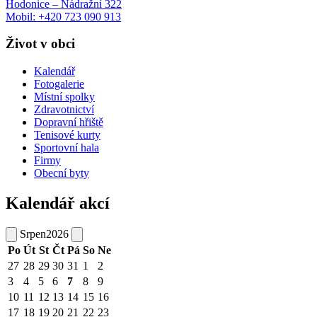
Hodonice – Nádražní 322
Mobil: +420 723 090 913
Život v obci
Kalendář
Fotogalerie
Místní spolky
Zdravotnictví
Dopravní hřiště
Tenisové kurty
Sportovní hala
Firmy
Obecní byty
Kalendář akcí
Srpen
2026
Po
Út
St
Čt
Pá
So
Ne
27
28
29
30
31
1
2
3
4
5
6
7
8
9
10
11
12
13
14
15
16
17
18
19
20
21
22
23