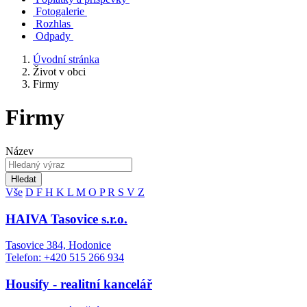
Fotogalerie
Rozhlas
Odpady
Úvodní stránka
Život v obci
Firmy
Firmy
Název
Hledat
Vše
D
F
H
K
L
M
O
P
R
S
V
Z
HAIVA Tasovice s.r.o.
Tasovice 384, Hodonice
Telefon: +420 515 266 934
Housify - realitní kancelář