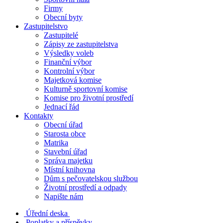
Firmy
Obecní byty
Zastupitelstvo
Zastupitelé
Zápisy ze zastupitelstva
Výsledky voleb
Finanční výbor
Kontrolní výbor
Majetková komise
Kulturně sportovní komise
Komise pro životní prostředí
Jednací řád
Kontakty
Obecní úřad
Starosta obce
Matrika
Stavební úřad
Správa majetku
Místní knihovna
Dům s pečovatelskou službou
Životní prostředí a odpady
Napište nám
Úřední deska
Poplatky a příspěvky