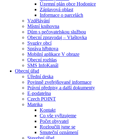
Územní plán obce Hodonice
Záplavová oblast
Informace o parcelách
Vzdělávání
Místní knihovna
Dům s pečovatelskou službou
Obecní zpravodaj – Vlaštovka
Svazky obcí
Správa hřbitova
Mobilní aplikace V obraze
Obecní rozhlas
SMS InfoKanál
Obecní úřad
Úřední deska
Povinně zveřejňované informace
Právní předpisy a další dokumenty
E-podatelna
Czech POINT
Matrika
Kontakt
Co vše vyřizujeme
Počet obyvatel
Rozloučili jsme se
Smuteční oznámení
Stavební úřad