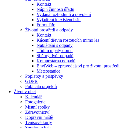
Kontakt
Náplň činnosti úřadu
Vydaná rozhodnutí a povolení
Vyjádření k existenci sítí
Formuláře
Životní prostředí a odpady
Kontakt
Kácení dřevin rostoucích mimo les
Nakládání s odpady
Třídím u paty domu
Sběrný dvůr odpadů
Kompostárna odpadů
EnviWeb – zpravodajství pro životní prostředí
Meteostanice
Poplatky a příspěvky
GDPR
Publicita projektů
Život v obci
Kalendář
Fotogalerie
Místní spolky
Zdravotnictví
Dopravní hřiště
Tenisové kurty
Sportovní hala