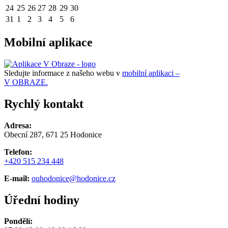
24
25
26
27
28
29
30
31
1
2
3
4
5
6
Mobilní aplikace
Sledujte informace z našeho webu v
mobilní aplikaci –
V OBRAZE.
Rychlý kontakt
Adresa:
Obecní 287, 671 25 Hodonice
Telefon:
+420 515 234 448
E-mail:
ouhodonice@hodonice.cz
Úřední hodiny
Pondělí: