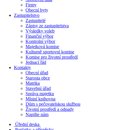
Firmy
Obecní byty
Zastupitelstvo
Zastupitelé
Zápisy ze zastupitelstva
Výsledky voleb
Finanční výbor
Kontrolní výbor
Majetková komise
Kulturně sportovní komise
Komise pro životní prostředí
Jednací řád
Kontakty
Obecní úřad
Starosta obce
Matrika
Stavební úřad
Správa majetku
Místní knihovna
Dům s pečovatelskou službou
Životní prostředí a odpady
Napište nám
Úřední deska
Poplatky a příspěvky