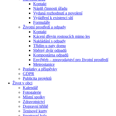
Kontakt
Náplň činnosti úřadu
Vydaná rozhodnutí a povolení
Vyjádření k existenci sítí
Formuláře
Životní prostředí a odpady
Kontakt
Kácení dřevin rostoucích mimo les
Nakládání s odpady
Třídím u paty domu
Sběrný dvůr odpadů
Kompostárna odpadů
EnviWeb – zpravodajství pro životní prostředí
Meteostanice
Poplatky a příspěvky
GDPR
Publicita projektů
Život v obci
Kalendář
Fotogalerie
Místní spolky
Zdravotnictví
Dopravní hřiště
Tenisové kurty
Sportovní hala