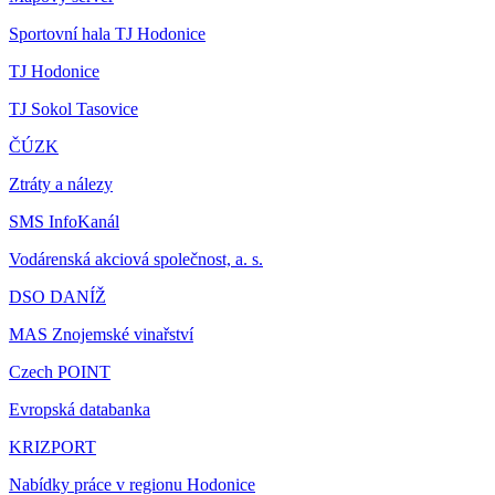
Sportovní hala TJ Hodonice
TJ Hodonice
TJ Sokol Tasovice
ČÚZK
Ztráty a nálezy
SMS InfoKanál
Vodárenská akciová společnost, a. s.
DSO DANÍŽ
MAS Znojemské vinařství
Czech POINT
Evropská databanka
KRIZPORT
Nabídky práce v regionu Hodonice