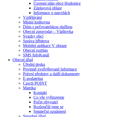
Územní plán obce Hodonice
Záplavová oblast
Informace o parcelách
Vzdělávání
Místní knihovna
Dům s pečovatelskou službou
Obecní zpravodaj – Vlaštovka
Svazky obcí
Správa hřbitova
Mobilní aplikace V obraze
Obecní rozhlas
SMS InfoKanál
Obecní úřad
Úřední deska
Povinně zveřejňované informace
Právní předpisy a další dokumenty
E-podatelna
Czech POINT
Matrika
Kontakt
Co vše vyřizujeme
Počet obyvatel
Rozloučili jsme se
Smuteční oznámení
Stavební úřad